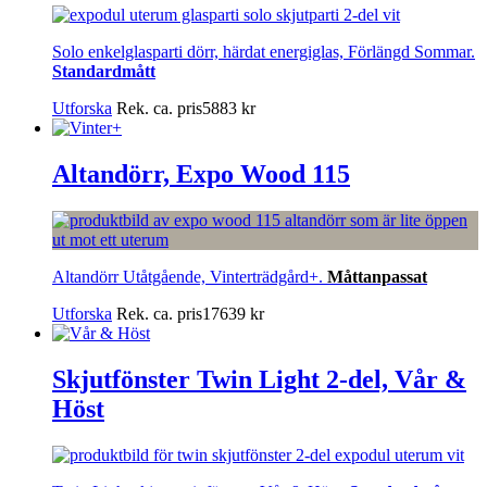
Solo enkelglasparti dörr, härdat energiglas, Förlängd Sommar.
Standardmått
Utforska
Rek. ca. pris
5883
kr
Altandörr, Expo Wood 115
Altandörr Utåtgående, Vinterträdgård+.
Måttanpassat
Utforska
Rek. ca. pris
17639
kr
Skjutfönster Twin Light 2-del, Vår &
Höst