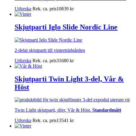
Utforska
Rek. ca. pris
10839
kr
Skjutparti Iglo Slide Nordic Line
2-delat skjutparti till vinterträdgården
Utforska
Rek. ca. pris
31680
kr
Skjutparti Twin Light 3-del, Vår &
Höst
Twin Light skjutparti, dörr, Vår & Höst.
Standardmått
Utforska
Rek. ca. pris
13541
kr