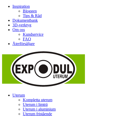
Inspiration
Bloggen
Tips & Råd
Dokumentbank
3D-verktyg
Om oss
Kundservice
FAQ
Återförsäljare
Uterum
Kompletta uterum
Uterum i limträ
Uterum i aluminium
Uterum fristående