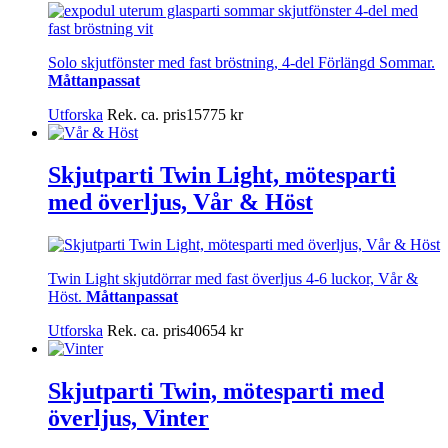
Solo skjutfönster med fast bröstning, 4-del Förlängd Sommar.
Måttanpassat
Utforska
Rek. ca. pris
15775
kr
Skjutparti Twin Light, mötesparti
med överljus, Vår & Höst
Twin Light skjutdörrar med fast överljus 4-6 luckor, Vår &
Höst.
Måttanpassat
Utforska
Rek. ca. pris
40654
kr
Skjutparti Twin, mötesparti med
överljus, Vinter