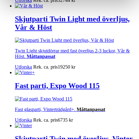
Utforska
Rek. ca. pris
32744
kr
Skjutparti Twin Light med överljus,
Vår & Höst
Twin Light skjutdörrar med fast överljus 2-3 luckor, Vår &
Höst.
Måttanpassat
Utforska
Rek. ca. pris
19250
kr
Fast parti, Expo Wood 115
Fast glasparti, Vinterträdgård+.
Måttanpassat
Utforska
Rek. ca. pris
6735
kr
Skjutparti Twin med överljus, Vinter