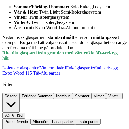
Sommar/Förlängd Sommar:
Solo Enkelglassystem
Vår & Höst:
Twin Light Semi-Isolerglassystem
Vinter:
Twin Isolerglassystem
Vinter+
: Twin+ Isolerglassystem
Året runt:
Expo Wood Trä-Aluminiumpartier
Nedan listas glaspartier i
standardmått
eller som
måttanpassat
exempel. Börja med att välja önskat utseende på glaspartiet och ange
därefter dina mått inne på produktsidan.
Rita ditt glasparti från grunden med vårt enkla 3D-verktyg
här!
Isolerade glaspartier/Vinterträdgård
Enkelglaspartier
Industrivägg
Expo Wood 115 Trä-Alu partier
Filter
Säsong
Förlängd Sommar
Inomhus
Sommar
Vinter
Vinter+
Vår & Höst
Partiutförande
Altandörr
Fasadpartier
Fasta partier