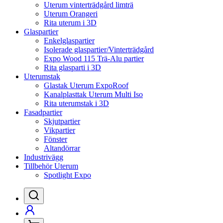
Uterum vinterträdgård limträ
Uterum Orangeri
Rita uterum i 3D
Glaspartier
Enkelglaspartier
Isolerade glaspartier/Vinterträdgård
Expo Wood 115 Trä-Alu partier
Rita glasparti i 3D
Uterumstak
Glastak Uterum ExpoRoof
Kanalplasttak Uterum Multi Iso
Rita uterumstak i 3D
Fasadpartier
Skjutpartier
Vikpartier
Fönster
Altandörrar
Industrivägg
Tillbehör Uterum
Spotlight Expo