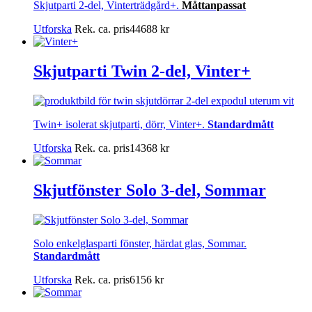
Skjutparti 2-del, Vinterträdgård+.
Måttanpassat
Utforska
Rek. ca. pris
44688
kr
Skjutparti Twin 2-del, Vinter+
Twin+ isolerat skjutparti, dörr, Vinter+.
Standardmått
Utforska
Rek. ca. pris
14368
kr
Skjutfönster Solo 3-del, Sommar
Solo enkelglasparti fönster, härdat glas, Sommar.
Standardmått
Utforska
Rek. ca. pris
6156
kr