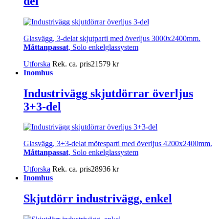
del
Glasvägg, 3-delat skjutparti med överljus 3000x2400mm.
Måttanpassat
, Solo enkelglassystem
Utforska
Rek. ca. pris
21579
kr
Inomhus
Industrivägg skjutdörrar överljus
3+3-del
Glasvägg, 3+3-delat mötesparti med överljus 4200x2400mm.
Måttanpassat
, Solo enkelglassystem
Utforska
Rek. ca. pris
28936
kr
Inomhus
Skjutdörr industrivägg, enkel