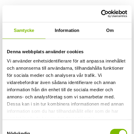
Solo enkelglasparti dörr, härdat glas, Sommar.
Standardmått
Utforska
Rek. ca. pris
10871
kr
Samtycke
Information
Om
Skjutfönster Solo 4-del, Förlängd
Denna webbplats använder cookies
Sommar
Vi använder enhetsidentifierare för att anpassa innehållet
och annonserna till användarna, tillhandahålla funktioner
för sociala medier och analysera vår trafik. Vi
Solo enkelglasparti fönster, härdat energiglas, Förlängd
vidarebefordrar även sådana identifierare och annan
Sommar.
Standardmått
information från din enhet till de sociala medier och
Utforska
Rek. ca. pris
8796
kr
annons- och analysföretag som vi samarbetar med.
Dessa kan i sin tur kombinera informationen med annan
Skjutparti Solo 4-del, Förlängd
information som du har tillhandahållit eller som de har
Sommar
samlat in när du har använt deras tjänster.
Samtyckesval
Nödvändig