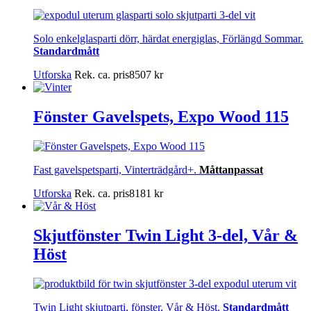
Solo enkelglasparti dörr, härdat energiglas, Förlängd Sommar.
Standardmått
Utforska
Rek. ca. pris
8507
kr
Fönster Gavelspets, Expo Wood 115
Fast gavelspetsparti, Vinterträdgård+.
Måttanpassat
Utforska
Rek. ca. pris
8181
kr
Skjutfönster Twin Light 3-del, Vår &
Höst
Twin Light skjutparti, fönster, Vår & Höst.
Standardmått