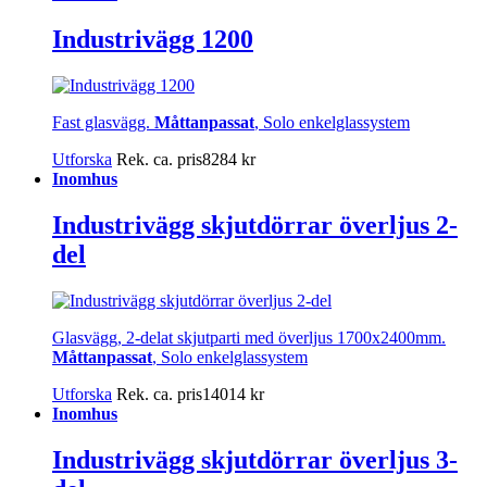
Industrivägg 1200
Fast glasvägg.
Måttanpassat
, Solo enkelglassystem
Utforska
Rek. ca. pris
8284
kr
Inomhus
Industrivägg skjutdörrar överljus 2-
del
Glasvägg, 2-delat skjutparti med överljus 1700x2400mm.
Måttanpassat
, Solo enkelglassystem
Utforska
Rek. ca. pris
14014
kr
Inomhus
Industrivägg skjutdörrar överljus 3-