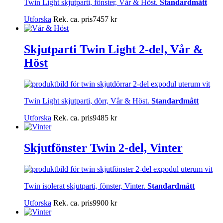
Twin Light skjutparti, fönster, Vår & Höst.
Standardmått
Utforska
Rek. ca. pris
7457
kr
Skjutparti Twin Light 2-del, Vår &
Höst
Twin Light skjutparti, dörr, Vår & Höst.
Standardmått
Utforska
Rek. ca. pris
9485
kr
Skjutfönster Twin 2-del, Vinter
Twin isolerat skjutparti, fönster, Vinter.
Standardmått
Utforska
Rek. ca. pris
9900
kr