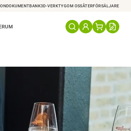
ION
DOKUMENTBANK
3D-VERKTYG
OM OSS
ÅTERFÖRSÄLJARE
TERUM