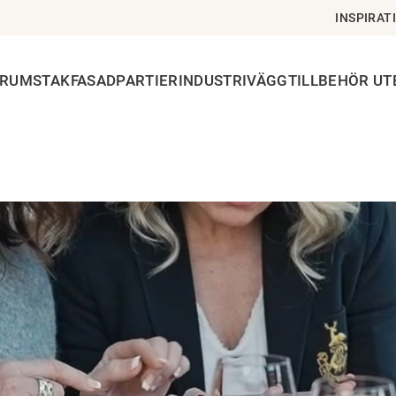
INSPIRAT
ERUMSTAK
FASADPARTIER
INDUSTRIVÄGG
TILLBEHÖR U