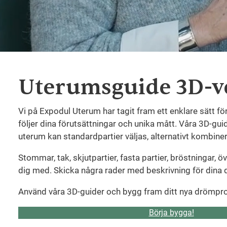
Uterumsguide 3D-v
Vi på Expodul Uterum har tagit fram ett enklare sätt 
följer dina förutsättningar och unika mått. Våra 3D-gui
uterum kan standardpartier väljas, alternativt kombin
Stommar, tak, skjutpartier, fasta partier, bröstningar, ö
dig med. Skicka några rader med beskrivning för dina
Använd våra 3D-guider och bygg fram ditt nya drömpro
Börja bygga!