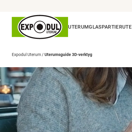
UTERUM
GLASPARTIER
UT
Expodul Uterum
/
Uterumsguide 3D-verktyg