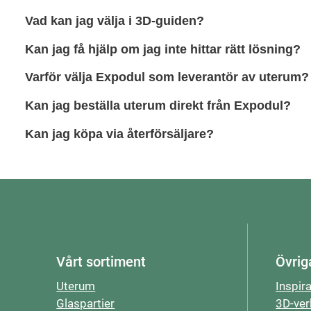
Vad kan jag välja i 3D-guiden?
Kan jag få hjälp om jag inte hittar rätt lösning?
Expodu
Varför välja Expodul som leverantör av uterum?
Kan jag beställa uterum direkt från Expodul?
Expodul
Kan jag köpa via återförsäljare?
Börja bygga ditt uterum i 3D
återförsäljare
Vårt sortiment
Övrig
Uterum
Inspir
Glaspartier
3D-ver