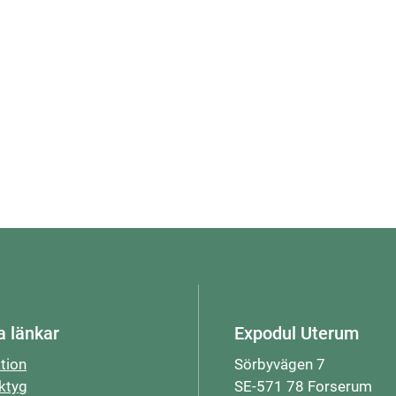
l
a länkar
Expodul Uterum
ation
Sörbyvägen 7
ktyg
SE-571 78 Forserum