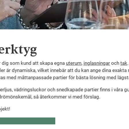
erktyg
för dig som kund att skapa egna
uterum
,
inglasningar
och
tak
der är dynamiska, vilket innebär att du kan ange dina exakta 
eras med måttanpassade partier för bästa lösning med lägsta
verljus, vädringsluckor och snedkapade partier finns i våra guid
 drömönskemål, så återkommer vi med förslag.
jekt!