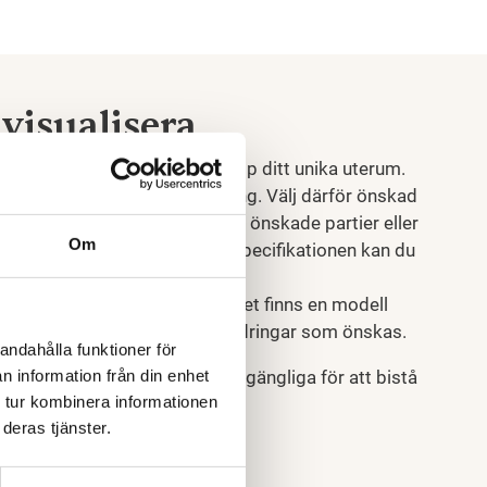
visualisera
uide för att enkelt bygga ihop ditt unika uterum.
måttanpassas för bästa lösning. Välj därför önskad
inkel och säsong. Därefter väljs önskade partier eller
Om
 kompletta uterum med pris. I specifikationen kan du
n ett förskapat exempel, om det finns en modell
en. Därefter kan du gör de ändringar som önskas.
andahålla funktioner för
n information från din enhet
ocessen finns vi självklart tillgängliga för att bistå
 tur kombinera informationen
ng.
deras tjänster.
 här!