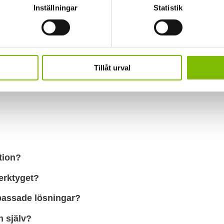
Inställningar
Statistik
Tillåt urval
r för uterum
tion?
erktyget?
passade lösningar?
n själv?