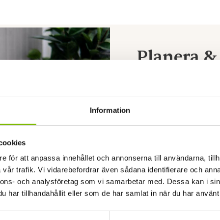
Planera & 
Använd vår 3D-uterumsg
Varje uterum behöver 
längd, djup, höjd, takv
Information
väggar för att se ditt
se alla delpriser.
Du kan också utgå ifrå
cookies
som passar dig i smak
e för att anpassa innehållet och annonserna till användarna, tillh
vår trafik. Vi vidarebefordrar även sådana identifierare och anna
Om du behöver stöd i pr
nnons- och analysföretag som vi samarbetar med. Dessa kan i sin
med hjälp och rådgivni
har tillhandahållit eller som de har samlat in när du har använt 
Kontakta Expodul