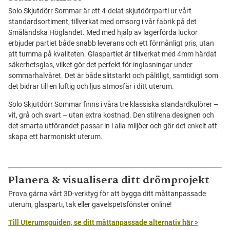
Solo Skjutdörr Sommar är ett 4-delat skjutdörrparti ur vårt
standardsortiment, tillverkat med omsorg i vår fabrik på det
Småländska Höglandet. Med med hjälp av lagerförda luckor
erbjuder partiet både snabb leverans och ett förmånligt pris, utan
att tumma på kvaliteten. Glaspartiet är tillverkat med 4mm härdat
säkerhetsglas, vilket gör det perfekt för inglasningar under
sommarhalvåret. Det är både slitstarkt och pålitligt, samtidigt som
det bidrar till en luftig och ljus atmosfär i ditt uterum.
Solo Skjutdörr Sommar finns i våra tre klassiska standardkulörer –
vit, grå och svart – utan extra kostnad. Den stilrena designen och
det smarta utförandet passar in i alla miljöer och gör det enkelt att
skapa ett harmoniskt uterum.
Planera & visualisera ditt drömprojekt
Prova gärna vårt 3D-verktyg för att bygga ditt måttanpassade
uterum, glasparti, tak eller gavelspetsfönster online!
Till Uterumsguiden, se ditt måttanpassade alternativ här >