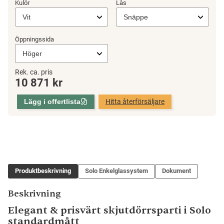
Kulör
Lås
Öppningssida
Skjutparti
Rek. ca. pris
10 871
kr
Solo
4-
Lägg i offertlista
Hitta återförsäljare
del,
Sommar
mängd
Produktbeskrivning
Solo Enkelglassystem
Dokument
Beskrivning
Elegant & prisvärt skjutdörrsparti i Solo
standardmått