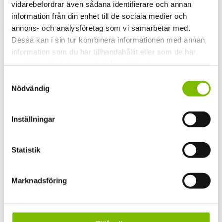
vidarebefordrar även sådana identifierare och annan
NCSS0502Y Vit, Ral 9005 Svart, DB703 Grå
information från din enhet till de sociala medier och
annons- och analysföretag som vi samarbetar med.
Dessa kan i sin tur kombinera informationen med annan
information som du har tillhandahållit eller som de har
samlat in när du har använt deras tjänster.
Samtyckesval
Nödvändig
Har du en fråga om produkten?
Inställningar
Vi svarar gärna på frågor och funderingar.
Ditt namn
(Obligatoriskt)
Statistik
Förnamn
Marknadsföring
Efternamn
Din e-postadress
(Obligatoriskt)