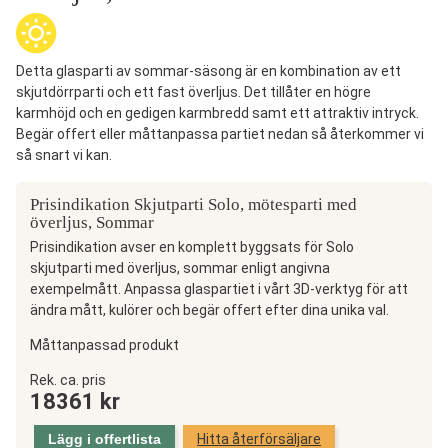
Detta glasparti av sommar-säsong är en kombination av ett
skjutdörrparti och ett fast överljus. Det tillåter en högre
karmhöjd och en gedigen karmbredd samt ett attraktiv intryck.
Begär offert eller måttanpassa partiet nedan så återkommer vi
så snart vi kan.
Prisindikation Skjutparti Solo, mötesparti med
överljus, Sommar
Prisindikation avser en komplett byggsats för Solo
skjutparti med överljus, sommar enligt angivna
exempelmått. Anpassa glaspartiet i vårt 3D-verktyg för att
ändra mått, kulörer och begär offert efter dina unika val.
Måttanpassad produkt
Skjutparti
Rek. ca. pris
18361
kr
Solo,
mötesparti
Lägg i offertlista
Hitta återförsäljare