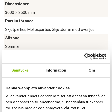
Dimensioner
3000 × 2500 mm
Partiutförande
Skjutpartier, Mötespartier, Skjutdörrar med överljus
Säsong
Sommar
Partityp
Måttanpassat
Samtycke
Information
Om
Glasparti
Solo Mötesparti med överljus
Denna webbplats använder cookies
Glas
Vi använder enhetsidentifierare för att anpassa innehållet
Härdat 4mm
och annonserna till användarna, tillhandahålla funktioner
Kulör profiler
för sociala medier och analysera vår trafik. Vi