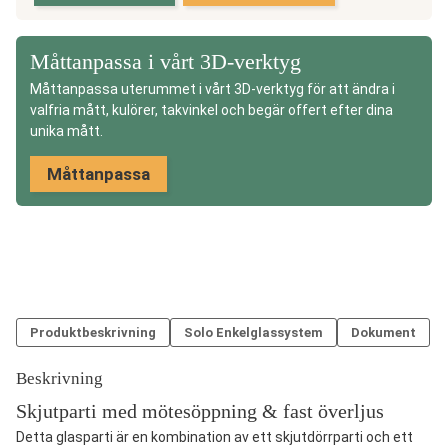
med
överljus,
Sommar
Måttanpassa i vårt 3D-verktyg
mängd
Måttanpassa uterummet i vårt 3D-verktyg för att ändra i
valfria mått, kulörer, takvinkel och begär offert efter dina
unika mått.
Måttanpassa
Produktbeskrivning
Solo Enkelglassystem
Dokument
Beskrivning
Skjutparti med mötesöppning & fast överljus
Detta glasparti är en kombination av ett skjutdörrparti och ett