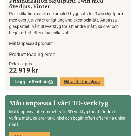
Prisindikation Skjutparti Twin med
överljus, Vinter
Prisindikation avser en komplett byggsats för Twin skjutparti
med överljus, vinter enligt angivna exempelmått. Anpassa
glaspartiet i vårt 3D-verktyg för att ändra mått, kulörer och
begär offert efter dina unika val.
Måttanpassad produkt
Skjutparti
Product loading error:
Twin
Rek. ca. pris
med
22 919
kr
överljus,
Lägg i offertlista
Hitta återförsäljare
Vinter
mängd
Måttanpassa i vårt 3D-verktyg
Måttanpassa uterummet i vårt 3D-verktyg för att ändra i
valfria mått, kulörer, takvinkel och begär offert efter dina unika
mått.