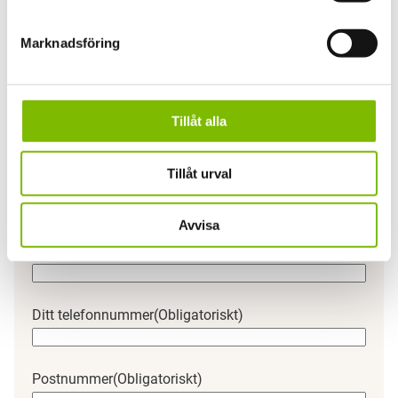
Marknadsföring
Har du en fråga om produkten?
Vi svarar gärna på frågor och funderingar.
Tillåt alla
Ditt namn
(Obligatoriskt)
Förnamn
Tillåt urval
Efternamn
Avvisa
Din e-postadress
(Obligatoriskt)
Ditt telefonnummer
(Obligatoriskt)
Postnummer
(Obligatoriskt)