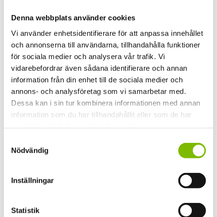
Partiutförande
Denna webbplats använder cookies
Skjutpartier, Skjutdörrar med överljus
Vi använder enhetsidentifierare för att anpassa innehållet
Partityp
och annonserna till användarna, tillhandahålla funktioner
Måttanpassat
för sociala medier och analysera vår trafik. Vi
vidarebefordrar även sådana identifierare och annan
Glas
information från din enhet till de sociala medier och
D4-12 Dubbelhärdat Energi Argon
annons- och analysföretag som vi samarbetar med.
Dessa kan i sin tur kombinera informationen med annan
Glasparti
information som du har tillhandahållit eller som de har
Twin skjutdörrar med överljus
samlat in när du har använt deras tjänster.
Kulör profiler
Samtyckesval
Nödvändig
Ral 9010 Vit, Ral 9005 Svart, DB703 Grå
Inställningar
Statistik