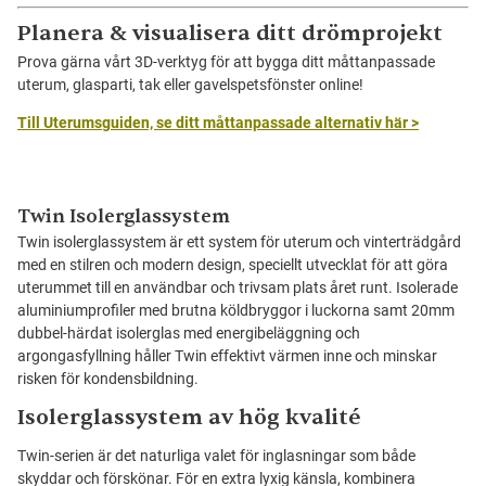
Planera & visualisera ditt drömprojekt
Prova gärna vårt 3D-verktyg för att bygga ditt måttanpassade
uterum, glasparti, tak eller gavelspetsfönster online!
Till Uterumsguiden, se ditt måttanpassade alternativ här >
Twin Isolerglassystem
Twin isolerglassystem är ett system för uterum och vinterträdgård
med en stilren och modern design, speciellt utvecklat för att göra
uterummet till en användbar och trivsam plats året runt. Isolerade
aluminiumprofiler med brutna köldbryggor i luckorna samt 20mm
dubbel-härdat isolerglas med energibeläggning och
argongasfyllning håller Twin effektivt värmen inne och minskar
risken för kondensbildning.
Isolerglassystem av hög kvalité
Twin-serien är det naturliga valet för inglasningar som både
skyddar och förskönar. För en extra lyxig känsla, kombinera