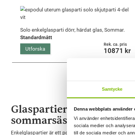
Solo enkelglasparti dörr, härdat glas, Sommar.
Standardmått
Rek. ca. pris
Utforska
10871
kr
Samtycke
Glaspartier för uterum – 
Denna webbplats använder 
sommarsäsongen
Vi använder enhetsidentifierar
sociala medier och analysera 
Enkelglaspartier är ett populärt val för dig som vill s
till de sociala medier och a