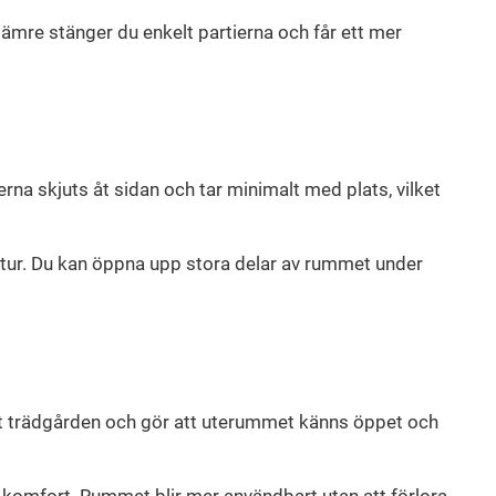
sämre stänger du enkelt partierna och får ett mer
ierna skjuts åt sidan och tar minimalt med plats, vilket
ratur. Du kan öppna upp stora delar av rummet under
 mot trädgården och gör att uterummet känns öppet och
ch komfort. Rummet blir mer användbart utan att förlora