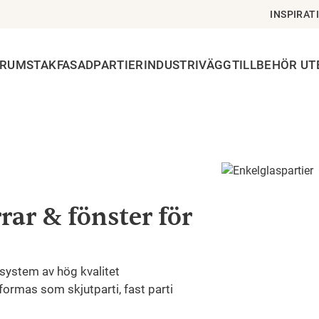
INSPIRAT
ERUMSTAK
FASADPARTIER
INDUSTRIVÄGG
TILLBEHÖR U
ar & fönster för
ssystem av hög kvalitet
rmas som skjutparti, fast parti