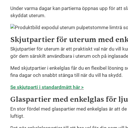
Under varma dagar kan partierna öppnas upp för att släp
skyddat uterum.
Skjutpartier för uterum med enk
Skjutpartier för uterum är ett praktiskt val när du vill
gör dem särskilt användbara i uterum och på inglasade 
Med skjutpartier i enkelglas får du en flexibel lösnin
fina dagar och snabbt stänga till när du vill ha skydd.
Se skjutparti i standardmått här >
Glaspartier med enkelglas för lju
En stor fördel med glaspartier med enkelglas är att de
luftigt.
Det gör enkelglaspartier till ett bra val för dig som v