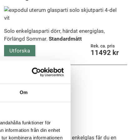
Solo enkelglasparti dörr, härdat energiglas,
Förlängd Sommar.
Standardmått
Rek. ca. pris
Utforska
11492
kr
Om
aspartier för
andahålla funktioner för
n information från din enhet
re månader. Med glaspartier med enkelglas får du en
 tur kombinera informationen