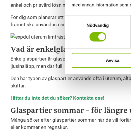
enkel och prisvärd lösning som skyddar mot vind och r
med annan information som du 
För dig som planerar ett sommaruterum, en inglasad alt
Samtyckesval
främst ska användas under vår, sommar och tidig höst
Nödvändig
Vad är enkelglaspartier?
Enkelglaspartier är glaspartier som består av ett enkelt 
Avvisa
ljusinsläpp, men där full isolering inte är det viktigaste 
Den här typen av glaspartier används ofta i uterum, alt
skiftar.
Hittar du inte det du söker? Kontakta oss!
Glaspartier sommar – för längre
Många söker efter glaspartier sommar när de vill förlän
eller kommer en regnskur.