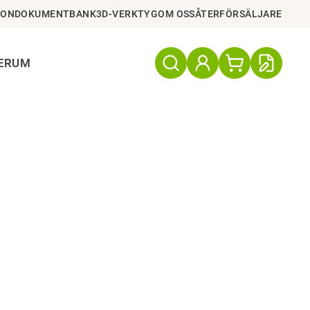
ION
DOKUMENTBANK
3D-VERKTYG
OM OSS
ÅTERFÖRSÄLJARE
TERUM