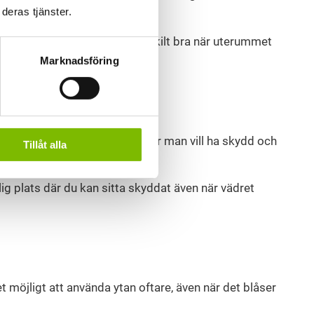
dgården.
deras tjänster.
art alternativ. De passar särskilt bra när uterummet
Marknadsföring
. De är framtagna för miljöer där man vill ha skydd och
Tillåt alla
ig plats där du kan sitta skyddat även när vädret
t möjligt att använda ytan oftare, även när det blåser