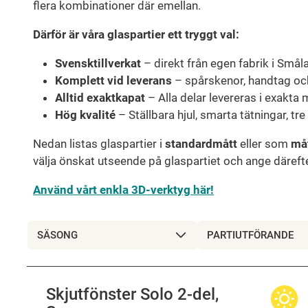
flera kombinationer där emellan.
Därför är våra glaspartier ett tryggt val:
Svensktillverkat
– direkt från egen fabrik i Smål
Komplett vid leverans
– spårskenor, handtag och
Alltid exaktkapat
– Alla delar levereras i exakta 
Hög kvalité
– Ställbara hjul, smarta tätningar, tr
Nedan listas glaspartier i
standardmått
eller som
må
välja önskat utseende på glaspartiet och ange däreft
Använd vårt enkla 3D-verktyg här!
SÄSONG
PARTIUTFÖRANDE
Skjutfönster Solo 2-del,