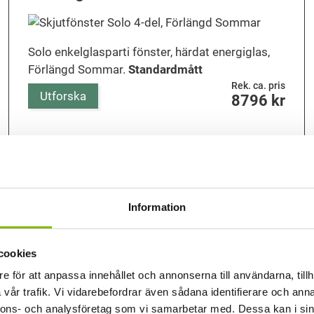
Solo enkelglasparti fönster, härdat energiglas,
Förlängd Sommar.
Standardmått
Rek. ca. pris
Utforska
8796
kr
Visa fler
Information
ljusa och praktiska enkelgl
cookies
e för att anpassa innehållet och annonserna till användarna, tillh
vår trafik. Vi vidarebefordrar även sådana identifierare och anna
kapa ett ljust, skyddat och luftigt uterum under årets varma
nnons- och analysföretag som vi samarbetar med. Dessa kan i sin