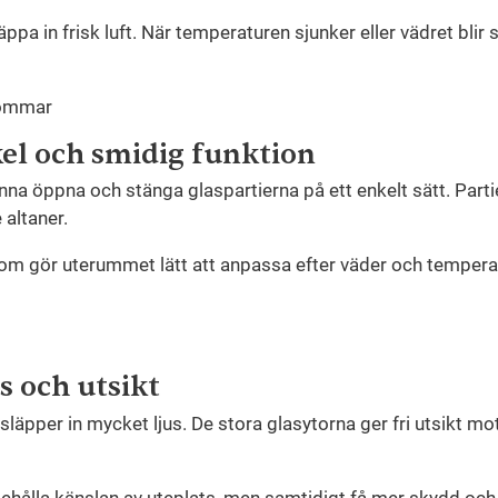
pa in frisk luft. När temperaturen sjunker eller vädret blir 
el och smidig funktion
 kunna öppna och stänga glaspartierna på ett enkelt sätt. Part
altaner.
g som gör uterummet lätt att anpassa efter väder och tempe
s och utsikt
 släpper in mycket ljus. De stora glasytorna ger fri utsikt
ill behålla känslan av uteplats, men samtidigt få mer skydd o