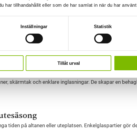
egn, samtidigt som du behåller känslan av att vara nära trä
har tillhandahållit eller som de har samlat in när du har använt 
an eller ett enklare trädgårdsrum är enkelglaspartier ett sm
.
Inställningar
Statistik
glas, till skillnad från isolerade partier med flera glasskikt
Tillåt urval
kravet.
aner, skärmtak och enklare inglasningar. De skapar en behagl
 utesäsong
ga tiden på altanen eller uteplatsen. Enkelglaspartier gör de