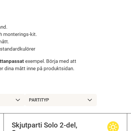
and.
 monterings-kit.
mått.
e standardkulörer
ttanpassat
exempel. Börja med att
er dina mått inne på produktsidan.
PARTITYP
Skjutparti Solo 2-del,