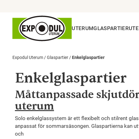
UTERUM
GLASPARTIER
UT
Expodul Uterum
/
Glaspartier
/
Enkelglaspartier
Enkelglaspartier
Måttanpassade skjutdörr
uterum
Solo enkelglassystem är ett flexibelt och stilrent gla
anpassat för sommarsäsongen. Glaspartierna kan utfo
och