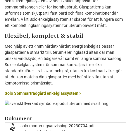
och stilrent glassystem av hög kvalitet anpassat för
sommarsäsongen eller för inomhusbruk. Glaspartierna kan
utformas som skjutparti, fast parti och flera kombinationer där
emellan. Vårt Solo enkelglassystem är skapat för att fungera som
ett komplett inglasningssystem för uterum oavsett mått.
Flexibel, komplett & stabil
Med hjälp av ett 4mm härdat/härdat energi enkelglas passar
glaspartierna utmärkt till uterum eller inglasad altan där man
önskar vindskydd, en tidigare vår samt en längre sommarsäsong.
Solo enkelglassystem för sommar kan väljas i tre olika
standardkulörer – vit, svart och grå, utan extra kostnad vilket gör
att du kan matcha dina glaspartier med befintlig villa utan att
kompromissa prismässigt.
Solo Sommarträdgård enkelglassystem >
Dokument
solo-monteringsanvisning-20230704.pdf