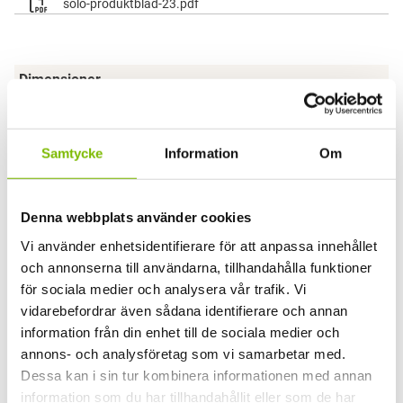
solo-produktblad-23.pdf
Dimensioner
1800 × 2000 mm
Partiutförande
Samtycke
Information
Om
Fasta partier
Säsong
Denna webbplats använder cookies
Förlängd Sommar
Vi använder enhetsidentifierare för att anpassa innehållet
Partityp
och annonserna till användarna, tillhandahålla funktioner
för sociala medier och analysera vår trafik. Vi
Måttanpassat
vidarebefordrar även sådana identifierare och annan
Glasparti
information från din enhet till de sociala medier och
annons- och analysföretag som vi samarbetar med.
Solo B-parti
Dessa kan i sin tur kombinera informationen med annan
Glas
information som du har tillhandahållit eller som de har