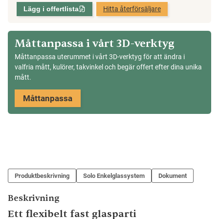
2-
Lägg i offertlista
Hitta återförsäljare
del,
Solo
B-
Måttanpassa i vårt 3D-verktyg
parti,
Måttanpassa uterummet i vårt 3D-verktyg för att ändra i
Förlängd
valfria mått, kulörer, takvinkel och begär offert efter dina unika
Sommar
mått.
mängd
Måttanpassa
Produktbeskrivning
Solo Enkelglassystem
Dokument
Beskrivning
Ett flexibelt fast glasparti