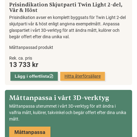
Prisindikation Skjutparti Twin Light 2-del,
Vår & Höst
Prisindikation avser en komplett byggsats för Twin Light 2-del
skjutparti vår & höst enligt angivna exempelmått. Anpassa
glaspartiet i vårt 3D-verktyg för att ändra mått, kulörer och
begär offert efter dina unika val.
Måttanpassad produkt
Skjutparti
Rek. ca. pris
13 733
kr
Twin
Light
Lägg i offertlista
Hitta återförsäljare
2-
del,
Vår
Måttanpassa i vårt 3D-verktyg
&
Måttanpassa uterummet i vårt 3D-verktyg för att ändra i
Höst
valfria mått, kulörer, takvinkel och begär offert efter dina unika
mängd
mått.
Måttanpassa