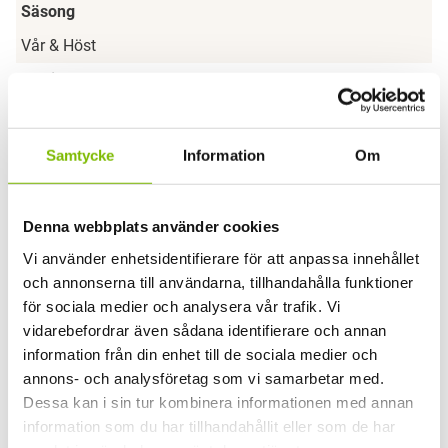
Säsong
Vår & Höst
Partityp
Måttanpassat
Glas
Samtycke
Information
Om
D4-12 Dubbelhärdat Energi Argon
Glasparti
Denna webbplats använder cookies
Twin Light Skjutparti
Vi använder enhetsidentifierare för att anpassa innehållet
och annonserna till användarna, tillhandahålla funktioner
Kulör profiler
för sociala medier och analysera vår trafik. Vi
Ral 9010 Vit, Ral 9005 Svart, DB703 Grå
vidarebefordrar även sådana identifierare och annan
information från din enhet till de sociala medier och
annons- och analysföretag som vi samarbetar med.
Dessa kan i sin tur kombinera informationen med annan
information som du har tillhandahållit eller som de har