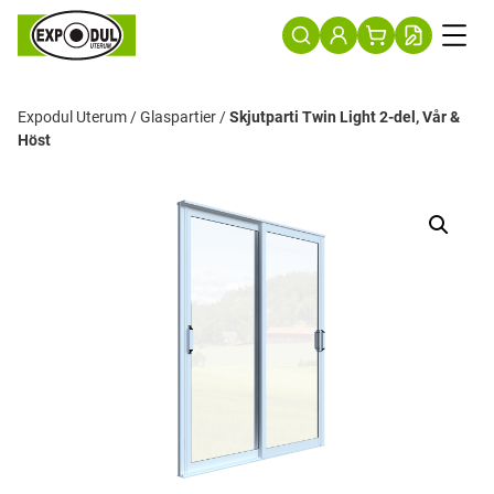
Expodul Uterum
/
Glaspartier
/
Skjutparti Twin Light 2-del, Vår &
Höst