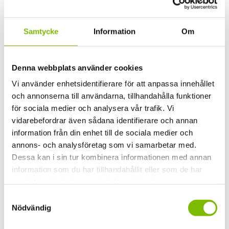
Efternamn
Samtycke
Information
Om
Din e-postadress
(Obligatoriskt)
Denna webbplats använder cookies
Ditt telefonnummer
(Obligatoriskt)
Vi använder enhetsidentifierare för att anpassa innehållet
och annonserna till användarna, tillhandahålla funktioner
för sociala medier och analysera vår trafik. Vi
Postnummer
(Obligatoriskt)
vidarebefordrar även sådana identifierare och annan
information från din enhet till de sociala medier och
annons- och analysföretag som vi samarbetar med.
Meddelande
(Obligatoriskt)
Dessa kan i sin tur kombinera informationen med annan
information som du har tillhandahållit eller som de har
samlat in när du har använt deras tjänster.
Samtyckesval
Nödvändig