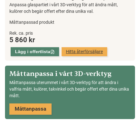
Anpassa glaspartiet i vårt 3D-verktyg för att ändra mått,
kulörer och begär offert efter dina unika val.
Måttanpassad produkt
Glasparti
Rek. ca. pris
5 860
kr
Solo,
fast
Lägg i offertlista
Hitta återförsäljare
parti
med
vädringslucka,
Måttanpassa i vårt 3D-verktyg
Sommar
Måttanpassa uterummet i vårt 3D-verktyg för att ändra i
mängd
valfria mått, kulörer, takvinkel och begär offert efter dina unika
mått.
Måttanpassa