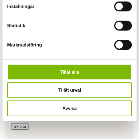
Inställningar
Statistik
Marknadsföring
Samtycke
(Obligatoriskt)
Jag godkänner härmed att Expodul Inredningar
Aktiebolag (556200-4142) får samla in, använda
Tillåt alla
och behandla mina personuppgifter som jag har
angivit i detta formulär i enlighet med vår
Integritetspolicy. Markera kryssrutan till vänster
Tillåt urval
om du accepterar detta.. Läs mer om hur vi
hanterar personuppgifter i vår dataskyddspolicy.
Avvisa
(Obligatoriskt)