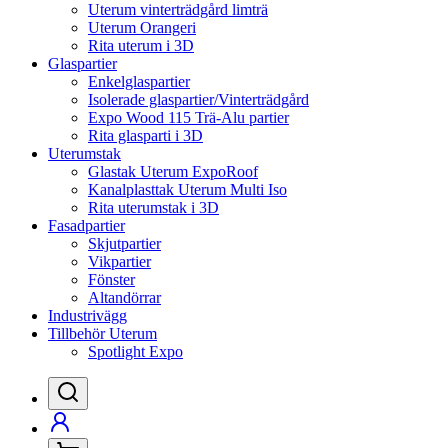
Uterum vinterträdgård limträ
Uterum Orangeri
Rita uterum i 3D
Glaspartier
Enkelglaspartier
Isolerade glaspartier/Vinterträdgård
Expo Wood 115 Trä-Alu partier
Rita glasparti i 3D
Uterumstak
Glastak Uterum ExpoRoof
Kanalplasttak Uterum Multi Iso
Rita uterumstak i 3D
Fasadpartier
Skjutpartier
Vikpartier
Fönster
Altandörrar
Industrivägg
Tillbehör Uterum
Spotlight Expo