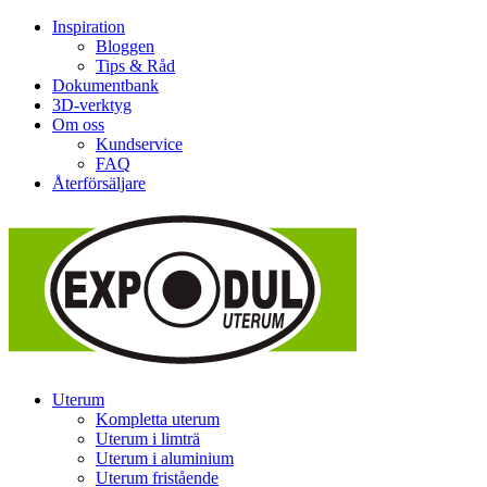
Inspiration
Bloggen
Tips & Råd
Dokumentbank
3D-verktyg
Om oss
Kundservice
FAQ
Återförsäljare
Uterum
Kompletta uterum
Uterum i limträ
Uterum i aluminium
Uterum fristående