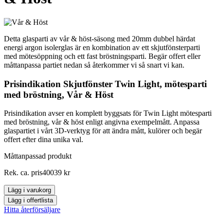
Detta glasparti av vår & höst-säsong med 20mm dubbel härdat
energi argon isolerglas är en kombination av ett skjutfönsterparti
med mötesöppning och ett fast bröstningsparti. Begär offert eller
måttanpassa partiet nedan så återkommer vi så snart vi kan.
Prisindikation Skjutfönster Twin Light, mötesparti
med bröstning, Vår & Höst
Prisindikation avser en komplett byggsats för Twin Light mötesparti
med bröstning, vår & höst enligt angivna exempelmått. Anpassa
glaspartiet i vårt 3D-verktyg för att ändra mått, kulörer och begär
offert efter dina unika val.
Måttanpassad produkt
Skjutfönster
Rek. ca. pris
40039
kr
Twin
Light,
Lägg i varukorg
mötesparti
Lägg i offertlista
med
Hitta återförsäljare
bröstning,