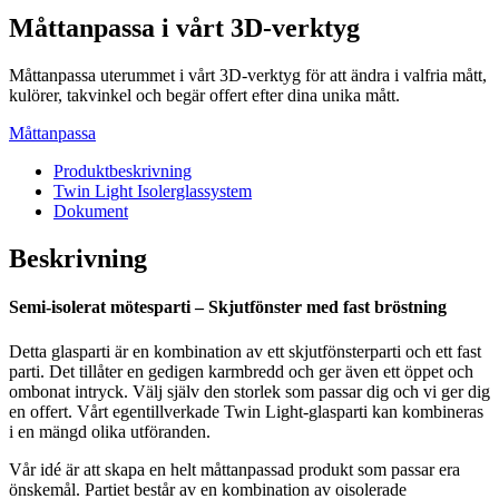
Vår
Måttanpassa i vårt 3D-verktyg
&
Höst
Måttanpassa uterummet i vårt 3D-verktyg för att ändra i valfria mått,
mängd
kulörer, takvinkel och begär offert efter dina unika mått.
Måttanpassa
Produktbeskrivning
Twin Light Isolerglassystem
Dokument
Beskrivning
Semi-isolerat mötesparti – Skjutfönster med fast bröstning
Detta glasparti är en kombination av ett skjutfönsterparti och ett fast
parti. Det tillåter en gedigen karmbredd och ger även ett öppet och
ombonat intryck. Välj själv den storlek som passar dig och vi ger dig
en offert. Vårt egentillverkade Twin Light-glasparti kan kombineras
i en mängd olika utföranden.
Vår idé är att skapa en helt måttanpassad produkt som passar era
önskemål. Partiet består av en kombination av oisolerade