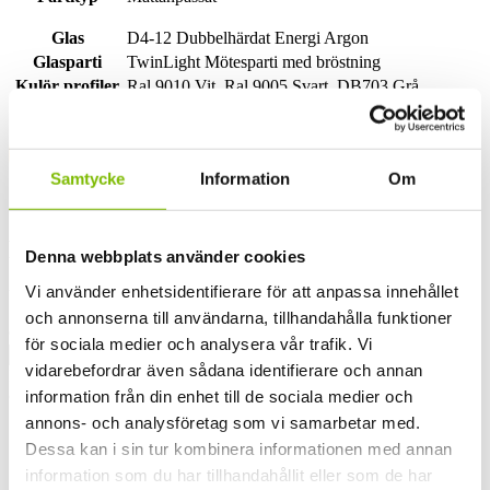
Glas
D4-12 Dubbelhärdat Energi Argon
Glasparti
TwinLight Mötesparti med bröstning
Kulör profiler
Ral 9010 Vit, Ral 9005 Svart, DB703 Grå
Samtycke
Information
Om
Har du en fråga om produkten?
Denna webbplats använder cookies
Vi använder enhetsidentifierare för att anpassa innehållet
Vi svarar gärna på frågor och funderingar.
och annonserna till användarna, tillhandahålla funktioner
Comments
för sociala medier och analysera vår trafik. Vi
vidarebefordrar även sådana identifierare och annan
Detta fält används för valideringsändamål och ska lämnas
oförändrat.
information från din enhet till de sociala medier och
Ditt namn
(Obligatoriskt)
annons- och analysföretag som vi samarbetar med.
Förnamn
Dessa kan i sin tur kombinera informationen med annan
Efternamn
information som du har tillhandahållit eller som de har