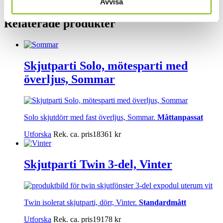
Avvisa
Relaterade produkter
Skjutparti Solo, mötesparti med
överljus, Sommar
Solo skjutdörr med fast överljus, Sommar.
Måttanpassat
Utforska
Rek. ca. pris
18361
kr
Skjutparti Twin 3-del, Vinter
Twin isolerat skjutparti, dörr, Vinter.
Standardmått
Utforska
Rek. ca. pris
19178
kr