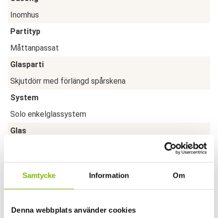
Inomhus
Partityp
Måttanpassat
Glasparti
Skjutdörr med förlängd spårskena
System
Solo enkelglassystem
Glas
4mm valfri fyllning (härdat, frostat, spegel, helskiva)
Byggbredd
Samtycke
Information
Om
minst 56mm
Kulör
Denna webbplats använder cookies
Vit, Svart eller Natur (Annan RAL-kulör mot tillägg)