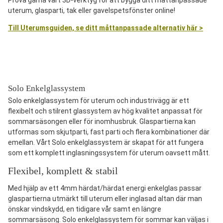
Prova gärna vårt 3D-verktyg för att bygga ditt måttanpassade
uterum, glasparti, tak eller gavelspetsfönster online!
Till Uterumsguiden, se ditt måttanpassade alternativ här >
Solo Enkelglassystem
Solo enkelglassystem för uterum och industrivägg är ett
flexibelt och stilrent glassystem av hög kvalitet anpassat för
sommarsäsongen eller för inomhusbruk. Glaspartierna kan
utformas som skjutparti, fast parti och flera kombinationer där
emellan. Vårt Solo enkelglassystem är skapat för att fungera
som ett komplett inglasningssystem för uterum oavsett mått.
Flexibel, komplett & stabil
Med hjälp av ett 4mm härdat/härdat energi enkelglas passar
glaspartierna utmärkt till uterum eller inglasad altan där man
önskar vindskydd, en tidigare vår samt en längre
sommarsäsong. Solo enkelglassystem för sommar kan väljas i