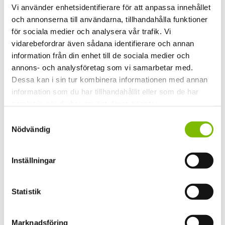
Vi använder enhetsidentifierare för att anpassa innehållet
Spröjsbredd
och annonserna till användarna, tillhandahålla funktioner
25mm
för sociala medier och analysera vår trafik. Vi
vidarebefordrar även sådana identifierare och annan
Färg gummilist
information från din enhet till de sociala medier och
Svart alt. grå
annons- och analysföretag som vi samarbetar med.
Dessa kan i sin tur kombinera informationen med annan
Spårskena
information som du har tillhandahållit eller som de har
TS3 - Låg spårskena
samlat in när du har använt deras tjänster.
Projektnr.
Samtyckesval
Nödvändig
1050254
Inställningar
Statistik
Marknadsföring