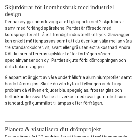
Skjutdörrar för inomhusbruk med industriell
design
Denna snygga industrivägg är ett glasparti med 2 skjutdörrar
samt med förlängd spårskena. Partiet är försedd med
korsspröjs för att få ett trendigt industriellt uttryck. Glasväggen
kan enkelt måttanpassas samt att du även kan välja mellan våra
tre standardkulörer, vit, svart eller grå utan extra kostnad. Andra
RAL-kulörer offereras självklart efter förfrågan såsom
specialnyanser och dyl. Partiet skjuts förbi dörröppningen och
döljs bakom väggen.
Glaspartiet är gjort av våra underhållsfria aluminiumprofiler samt
härdat 4mm glas. Skulle du vilja byta ut fyllningen är det inga
problem då vi även erbjuder bla. spegelglas, frostat glas och
heltäckande skiva. Partiet tillverkas med svart gummilist som
standard, grå gummilist tillämpas efter förfrågan.
Planera & visualisera ditt drömprojekt