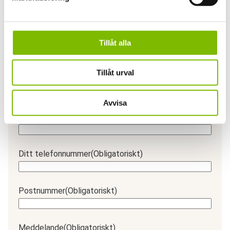
Har du en fråga om produkten?
Vi svarar gärna på frågor och funderingar.
Ditt namn
(Obligatoriskt)
Tillåt alla
Förnamn
Tillåt urval
Efternamn
Avvisa
Din e-postadress
(Obligatoriskt)
Ditt telefonnummer
(Obligatoriskt)
Postnummer
(Obligatoriskt)
Meddelande
(Obligatoriskt)