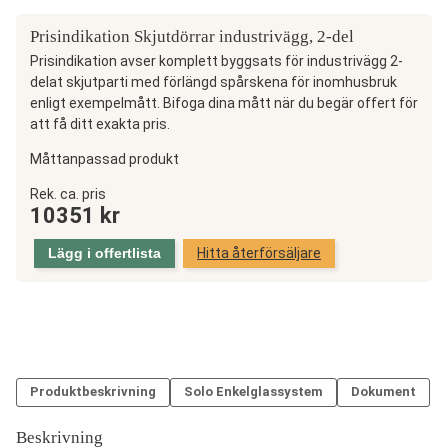
Prisindikation Skjutdörrar industrivägg, 2-del
Prisindikation avser komplett byggsats för industrivägg 2-
delat skjutparti med förlängd spårskena för inomhusbruk
enligt exempelmått. Bifoga dina mått när du begär offert för
att få ditt exakta pris.
Måttanpassad produkt
Skjutdörrar
Rek. ca. pris
10351
kr
industrivägg,
2-
Lägg i offertlista
Hitta återförsäljare
del
mängd
Produktbeskrivning
Solo Enkelglassystem
Dokument
Beskrivning