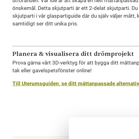
utföranden. Vår idé är att skapa en helt måttanpassa
önskemål. Detta skjutparti är ett 2-delat skjutparti. Du
skjutparti i vår glaspartiguide där du själv väljer mått, k
samtidigt ser ditt unika pris.
Planera & visualisera ditt drömprojekt
Prova gärna vårt 3D-verktyg för att bygga ditt måttan
tak eller gavelspetsfönster online!
Till Uterumsguiden, se ditt måttanpassade alternativ