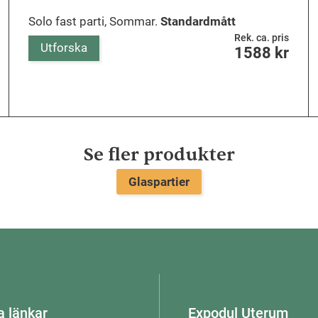
Solo fast parti, Sommar.
Standardmått
Rek. ca. pris
Utforska
1588
kr
Se fler produkter
Glaspartier
a länkar
Expodul Uterum