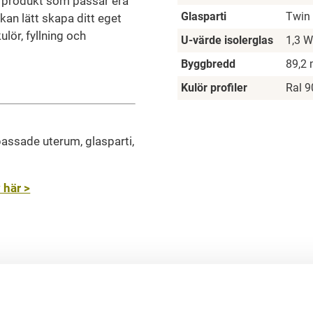
d produkt som passar era
Glasparti
Twin
 kan lätt skapa ditt eget
ulör, fyllning och
U-värde isolerglas
1,3 
Byggbredd
89,2
Kulör profiler
Ral 9
passade uterum, glasparti,
 här >