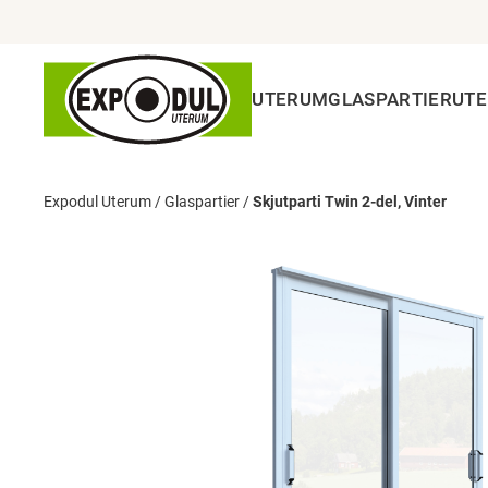
UTERUM
GLASPARTIER
UT
Expodul Uterum
/
Glaspartier
/
Skjutparti Twin 2-del, Vinter