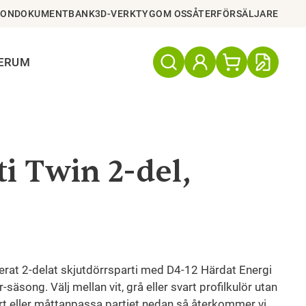
ION
DOKUMENTBANK
3D-VERKTYG
OM OSS
ÅTERFÖRSÄLJARE
TERUM
i Twin 2-del,
olerat 2-delat skjutdörrsparti med D4-12 Härdat Energi
-säsong. Välj mellan vit, grå eller svart profilkulör utan
rt eller måttanpassa partiet nedan så återkommer vi