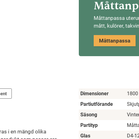
Måttanpa
Måttanpassa uterumm
mått, kulörer, takvi
Måttanpassa
Dimensioner
1800
ent
Partiutförande
Skjut
Säsong
Vinte
Partityp
Mått
ras i en mängd olika
Glas
D4-12