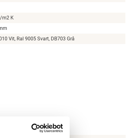
W/m2 K
 mm
010 Vit, Ral 9005 Svart, DB703 Grå