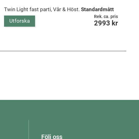
Twin Light fast parti, Vår & Höst.
Standardmått
Rek. ca. pris
Utforska
2993
kr
Följ oss