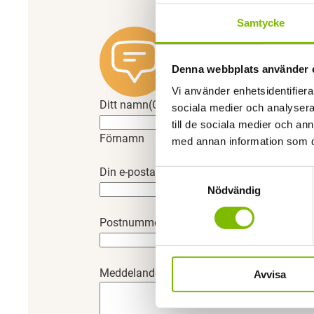
Samtycke
Har du en f
Denna webbplats använder 
Vi svarar gärna på frågor o
Vi använder enhetsidentifierar
Ditt namn
(Obligatoriskt)
sociala medier och analysera 
till de sociala medier och a
Förnamn
med annan information som du 
Din e-postadress
(Obligatoriskt)
Samtyckesval
Nödvändig
Postnummer
(Obligatoriskt)
Meddelande
(Obligatoriskt)
Avvisa