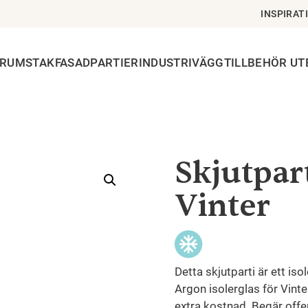
INSPIRAT
ERUMSTAK
FASADPARTIER
INDUSTRIVÄGG
TILLBEHÖR U
Skjutpart
Vinter
Detta skjutparti är ett is
Argon isolerglas för Vinter
extra kostnad. Begär offe