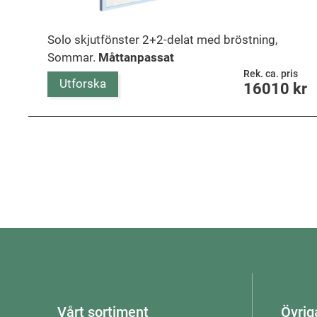
Solo skjutfönster 2+2-delat med bröstning,
Sommar.
Måttanpassat
Rek. ca. pris
Utforska
16010
kr
Vårt sortiment
Övrig