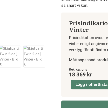
så snart vi kan.
Prisindikatio
Vinter
Prisindikation avser 
vinter enligt angivna
verktyg för att ändra 
Måttanpassad produ
Skjutparti
Rek. ca. pris
18 369
kr
Twin
2-
Lägg i offertlista
del,
Vinter
mängd