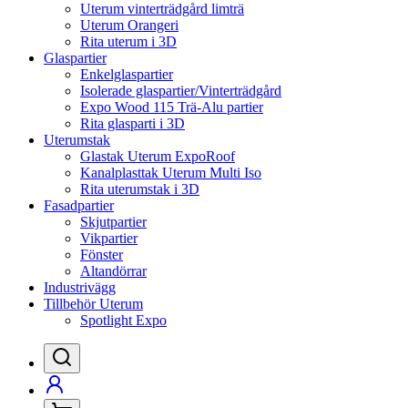
Uterum vinterträdgård limträ
Uterum Orangeri
Rita uterum i 3D
Glaspartier
Enkelglaspartier
Isolerade glaspartier/Vinterträdgård
Expo Wood 115 Trä-Alu partier
Rita glasparti i 3D
Uterumstak
Glastak Uterum ExpoRoof
Kanalplasttak Uterum Multi Iso
Rita uterumstak i 3D
Fasadpartier
Skjutpartier
Vikpartier
Fönster
Altandörrar
Industrivägg
Tillbehör Uterum
Spotlight Expo