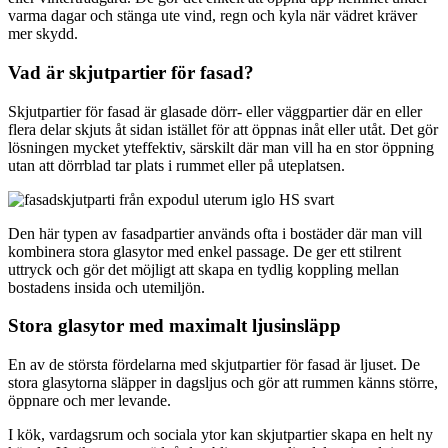
varma dagar och stänga ute vind, regn och kyla när vädret kräver
mer skydd.
Vad är skjutpartier för fasad?
Skjutpartier för fasad är glasade dörr- eller väggpartier där en eller
flera delar skjuts åt sidan istället för att öppnas inåt eller utåt. Det gör
lösningen mycket yteffektiv, särskilt där man vill ha en stor öppning
utan att dörrblad tar plats i rummet eller på uteplatsen.
Den här typen av fasadpartier används ofta i bostäder där man vill
kombinera stora glasytor med enkel passage. De ger ett stilrent
uttryck och gör det möjligt att skapa en tydlig koppling mellan
bostadens insida och utemiljön.
Stora glasytor med maximalt ljusinsläpp
En av de största fördelarna med skjutpartier för fasad är ljuset. De
stora glasytorna släpper in dagsljus och gör att rummen känns större,
öppnare och mer levande.
I kök, vardagsrum och sociala ytor kan skjutpartier skapa en helt ny