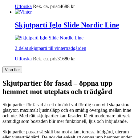
Utforska
Rek. ca. pris
44688
kr
Skjutparti Iglo Slide Nordic Line
2-delat skjutparti till vinterträdgården
Utforska
Rek. ca. pris
31680
kr
Visa fler
Skjutpartier för fasad – öppna upp
hemmet mot uteplats och trädgård
Skjutpartier för fasad är ett utmärkt val för dig som vill skapa stora
glasytor, maximalt ljusinsläpp och en smidig övergång mellan inne
och ute. Med rätt skjutpartier kan fasaden få ett modernare uttryck
samtidigt som bostaden blir mer funktionell, ljus och inbjudande.
Skjutpartier passar särskilt bra mot altan, terrass, trädgård, uterum
eller vinterträdgård. De gör det enkelt att öppna upp hemmet under