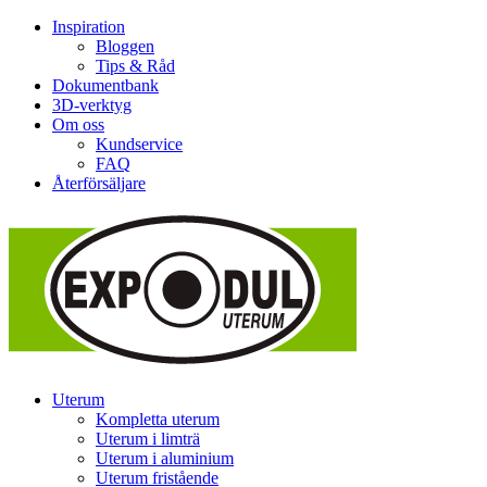
Inspiration
Bloggen
Tips & Råd
Dokumentbank
3D-verktyg
Om oss
Kundservice
FAQ
Återförsäljare
Uterum
Kompletta uterum
Uterum i limträ
Uterum i aluminium
Uterum fristående