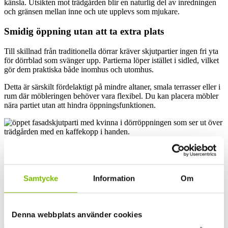
känsla. Utsikten mot trädgården blir en naturlig del av inredningen
och gränsen mellan inne och ute upplevs som mjukare.
Smidig öppning utan att ta extra plats
Till skillnad från traditionella dörrar kräver skjutpartier ingen fri yta
för dörrblad som svänger upp. Partierna löper istället i sidled, vilket
gör dem praktiska både inomhus och utomhus.
Detta är särskilt fördelaktigt på mindre altaner, smala terrasser eller i
rum där möbleringen behöver vara flexibel. Du kan placera möbler
nära partiet utan att hindra öppningsfunktionen.
Anpassa skjutpartier efter husets stil
Skjutpartier för fasad kan anpassas efter både moderna och klassiska
Samtycke
Information
Om
hus. Profilernas utseende, kulör, glasindelning och storlek påverkar
helhetsintrycket och bör väljas med omsorg.
För ett modernt hem kan stora sammanhängande glasytor och rena
Denna webbplats använder cookies
linjer skapa ett elegant uttryck. För ett mer traditionellt hus kan
anpassade proportioner och rätt kulör göra att skjutpartierna smälter