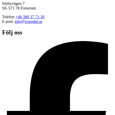
Sörbyvägen 7
SE-571 78 Forserum
Telefon
+46 380 37 71 30
E-post:
info@expodul.se
Följ oss