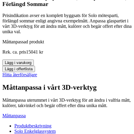
Förlängd Sommar
Prisindikation avser en komplett byggsats för Solo mötesparti,
förlängd sommar enligt angivna exempelmått. Anpassa glaspartiet i
vårt 3D-verktyg för att ändra mått, kulörer och begär offert efter dina
unika val.
Måttanpassad produkt
Skjutparti
Rek. ca. pris
15041
kr
Solo,
mötesparti
Lägg i varukorg
2+2-
Lägg i offertlista
del,
Hitta återförsäljare
Förlängd
Sommar
Måttanpassa i vårt 3D-verktyg
mängd
Måttanpassa uterummet i vårt 3D-verktyg för att ändra i valfria mått,
kulörer, takvinkel och begär offert efter dina unika mått.
Måttanpassa
Produktbeskrivning
Solo Enkelglassystem