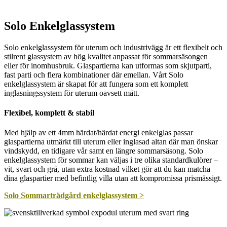
Solo Enkelglassystem
Solo enkelglassystem för uterum och industrivägg är ett flexibelt och
stilrent glassystem av hög kvalitet anpassat för sommarsäsongen
eller för inomhusbruk. Glaspartierna kan utformas som skjutparti,
fast parti och flera kombinationer där emellan. Vårt Solo
enkelglassystem är skapat för att fungera som ett komplett
inglasningssystem för uterum oavsett mått.
Flexibel, komplett & stabil
Med hjälp av ett 4mm härdat/härdat energi enkelglas passar
glaspartierna utmärkt till uterum eller inglasad altan där man önskar
vindskydd, en tidigare vår samt en längre sommarsäsong. Solo
enkelglassystem för sommar kan väljas i tre olika standardkulörer –
vit, svart och grå, utan extra kostnad vilket gör att du kan matcha
dina glaspartier med befintlig villa utan att kompromissa prismässigt.
Solo Sommarträdgård enkelglassystem >