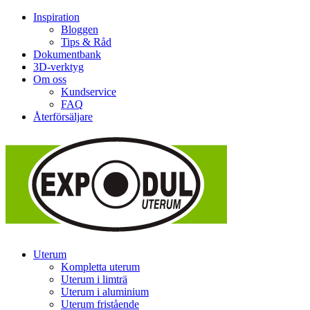
Inspiration
Bloggen
Tips & Råd
Dokumentbank
3D-verktyg
Om oss
Kundservice
FAQ
Återförsäljare
Uterum
Kompletta uterum
Uterum i limträ
Uterum i aluminium
Uterum fristående