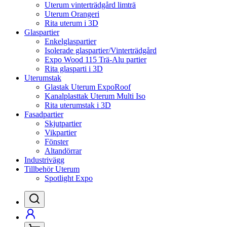
Uterum vinterträdgård limträ
Uterum Orangeri
Rita uterum i 3D
Glaspartier
Enkelglaspartier
Isolerade glaspartier/Vinterträdgård
Expo Wood 115 Trä-Alu partier
Rita glasparti i 3D
Uterumstak
Glastak Uterum ExpoRoof
Kanalplasttak Uterum Multi Iso
Rita uterumstak i 3D
Fasadpartier
Skjutpartier
Vikpartier
Fönster
Altandörrar
Industrivägg
Tillbehör Uterum
Spotlight Expo