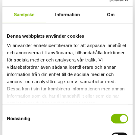
Detta fält används för valideringsändamål och ska lämnas
oförändrat.
Ditt namn
(Obligatoriskt)
Samtycke
Information
Om
Förnamn
Efternamn
Din e-postadress
(Obligatoriskt)
Denna webbplats använder cookies
Vi använder enhetsidentifierare för att anpassa innehållet
Ditt telefonnummer
(Obligatoriskt)
och annonserna till användarna, tillhandahålla funktioner
Postnummer
(Obligatoriskt)
för sociala medier och analysera vår trafik. Vi
vidarebefordrar även sådana identifierare och annan
Meddelande
(Obligatoriskt)
information från din enhet till de sociala medier och
annons- och analysföretag som vi samarbetar med.
Dessa kan i sin tur kombinera informationen med annan
information som du har tillhandahållit eller som de har
samlat in när du har använt deras tjänster.
Samtyckesval
Nödvändig
Samtycke
(Obligatoriskt)
Jag godkänner härmed att Expodul Inredningar Aktiebolag