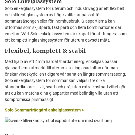
Solo Enkelglassystem
Solo enkelglassystem för uterum och industrivägg är ett flexibelt
och stilrent glassystem av hög kvalitet anpassat för
sommarsäsongen eller för inomhusbruk. Glaspartierna kan
utformas som skjutparti, fast parti och flera kombinationer där
emellan. Vårt Solo enkelglassystem är skapat för att fungera som
ett komplett inglasningssystem för uterum oavsett mått.
Flexibel, komplett & stabil
Med hjälp av ett 4mm härdat/härdat energi enkelglas passar
glaspartierna utmärkt till uterum eller inglasad altan där man
önskar vindskydd, en tidigare vår samt en längre sommarsäsong.
Solo enkelglassystem för sommar kan väljas i tre olika
standardkulörer – vit, svart och grå, utan extra kostnad vilket gör
att du kan matcha dina glaspartier med befintlig villa utan att
kompromissa prismässigt.
Solo Sommarträdgård enkelglassystem >