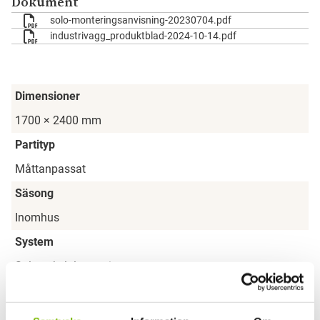
Dokument
solo-monteringsanvisning-20230704.pdf
industrivagg_produktblad-2024-10-14.pdf
Dimensioner
1700 × 2400 mm
Partityp
Måttanpassat
Säsong
Inomhus
System
Solo enkelglasparti
Glasparti
2-delat skjutparti med fast överljus