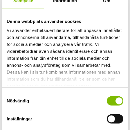
Samtycke
Information
Om
Glas
Härdat 4mm
Denna webbplats använder cookies
Byggbredd
Vi använder enhetsidentifierare för att anpassa innehållet
81mm
och annonserna till användarna, tillhandahålla funktioner
för sociala medier och analysera vår trafik. Vi
Färg gummilist
vidarebefordrar även sådana identifierare och annan
Svart alt. grå
information från din enhet till de sociala medier och
annons- och analysföretag som vi samarbetar med.
Spårskena
Dessa kan i sin tur kombinera informationen med annan
TS3 - Låg spårskena
information som du har tillhandahållit eller som de har
samlat in när du har använt deras tjänster.
Projektnr.
Samtyckesval
1007453
Nödvändig
Inställningar