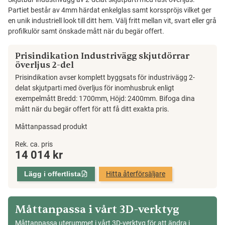
Partiet består av 4mm härdat enkelglas samt korsspröjs vilket ger
en unik industriell look till ditt hem. Välj fritt mellan vit, svart eller grå
profilkulör samt önskade mått när du begär offert.
Prisindikation Industrivägg skjutdörrar
överljus 2-del
Prisindikation avser komplett byggsats för industrivägg 2-
delat skjutparti med överljus för inomhusbruk enligt
exempelmått Bredd: 1700mm, Höjd: 2400mm. Bifoga dina
mått när du begär offert för att få ditt exakta pris.
Måttanpassad produkt
Industrivägg
Rek. ca. pris
14 014
kr
skjutdörrar
överljus
Lägg i offertlista
Hitta återförsäljare
2-
del
mängd
Måttanpassa i vårt 3D-verktyg
Måttanpassa uterummet i vårt 3D-verktyg för att ändra i