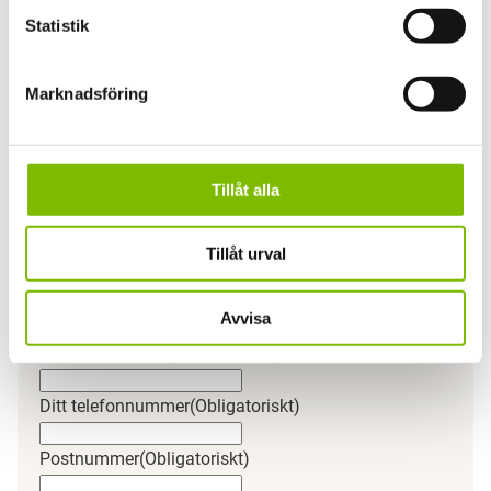
Statistik
Marknadsföring
Har du en fråga om produkten?
Vi svarar gärna på frågor och funderingar.
Email
Tillåt alla
Detta fält används för valideringsändamål och ska
lämnas oförändrat.
Tillåt urval
Ditt namn
(Obligatoriskt)
Förnamn
Avvisa
Efternamn
Din e-postadress
(Obligatoriskt)
Ditt telefonnummer
(Obligatoriskt)
Postnummer
(Obligatoriskt)