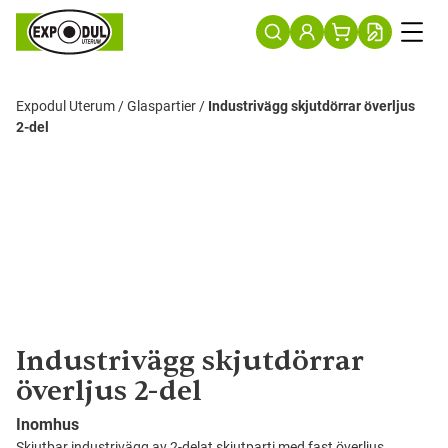
Expodul Uterum
/
Glaspartier
/
Industrivägg skjutdörrar överljus
2-del
Industrivägg skjutdörrar
överljus 2-del
Inomhus
Skjutbar industrivägg av 2-delat skjutparti med fast överljus.