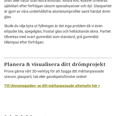
svart eller natur utan extra kostnad. Andra RAL-kulörer offereras
självklart efter förfrågan såsom specialnyanser och dyl. Glaspartiet
är gjort av våra underhållsfria aluminiumprofiler samt härdat 4mm
glas.
Skulle du vilja byta ut fyllningen är det inga problem då vi även
erbjuder bla, spegelglas, frostat glas och heltäckande skiva. Partiet
tillverkas med svart gummilist som standard, grå gummilist
tillämpas efter förfrågan.
Planera & visualisera ditt drömprojekt
Prova gärna vårt 3D-verktyg för att bygga ditt måttanpassade
uterum, glasparti, tak eller gavelspetsfönster online!
Till Uterumsguiden, se ditt måttanpassade alternativ här >