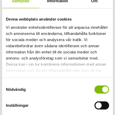
Samtycke
Information
Om
Denna webbplats använder cookies
Vi använder enhetsidentifierare för att anpassa innehållet
och annonserna till användarna, tillhandahålla funktioner
för sociala medier och analysera vår trafik. Vi
vidarebefordrar även sådana identifierare och annan
information från din enhet till de sociala medier och
annons- och analysföretag som vi samarbetar med.
Dessa kan i sin tur kombinera informationen med annan
solo-produktblad-23.pdf
information som du har tillhandahållit eller som de har
samlat in när du har använt deras tjänster.
Samtyckesval
Nödvändig
Inställningar