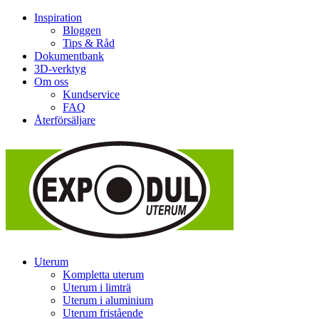
Inspiration
Bloggen
Tips & Råd
Dokumentbank
3D-verktyg
Om oss
Kundservice
FAQ
Återförsäljare
Uterum
Kompletta uterum
Uterum i limträ
Uterum i aluminium
Uterum fristående