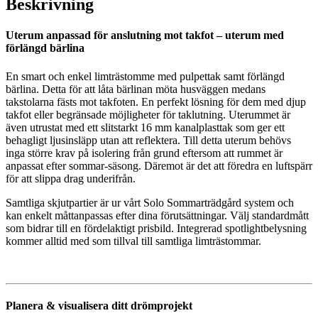
Beskrivning
Uterum anpassad för anslutning mot takfot – uterum med
förlängd bärlina
En smart och enkel limträstomme med pulpettak samt förlängd
bärlina. Detta för att låta bärlinan möta husväggen medans
takstolarna fästs mot takfoten. En perfekt lösning för dem med djup
takfot eller begränsade möjligheter för taklutning. Uterummet är
även utrustat med ett slitstarkt 16 mm kanalplasttak som ger ett
behagligt ljusinsläpp utan att reflektera. Till detta uterum behövs
inga större krav på isolering från grund eftersom att rummet är
anpassat efter sommar-säsong. Däremot är det att föredra en luftspärr
för att slippa drag underifrån.
Samtliga skjutpartier är ur vårt Solo Sommarträdgård system och
kan enkelt måttanpassas efter dina förutsättningar. Välj standardmått
som bidrar till en fördelaktigt prisbild. Integrerad spotlightbelysning
kommer alltid med som tillval till samtliga limträstommar.
Planera & visualisera ditt drömprojekt