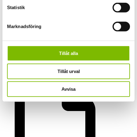
Statistik
Marknadsföring
Tillåt alla
multi-iso-kanalplasttak-produktblad-2024-10-14
Tillåt urval
Avvisa