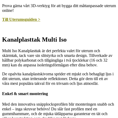
Prova gärna vårt 3D-verktyg för att bygga ditt måttanpassade uterum
online!
Till Uterumsguiden >
Kanalplasttak Multi Iso
Multi Iso Kanalplasttak är det perfekta valet för uterum och
skärmtak, tack vare sin slitstyrka och smarta design. Tillverkade av
hållbar polykarbonat och tillgängliga i två tjocklekar (16 och 32
mm) kan du anpassa isoleringsförmågan efter dina behov.
De opalvita kanalplastskivorna sprider ett mjukt och behagligt ljus i
ditt uterum, utan irriterande reflektioner. Detta gör dem till ett av
våra mest populära takval för en trivsam och ljus atmosfär.
Enkel & smart montering
Med den innovativa snäpplocksprofilen blir monteringen snabb och
enkel – inga skruvar behövs! Du slår fast profilen med en
gummihammare, och de mjuka tätläpparna garanterar en tät och