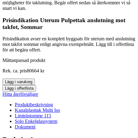
möjligheter för taklutning. Begär offert nedan så återkommer vi så
snart vi kan.
Prisindikation Uterum Pulpettak anslutning mot
takfot, Sommar
Prisindikation avser en komplett byggsats för uterum med anslutning
mot takfot sommar enligt angivna exempelmått. Lägg till i offertlista
för att begära offert.
Måttanpassad produkt
Uterum
Rek. ca. pris
80664
kr
Pulpettak
anslutning
Lägg i varukorg
mot
Lägg i offertlista
takfot,
Hitta återförsäljare
Sommar
mängd
Produktbeskrivning
Kanalplasttak Multi Iso
Limträstomme 115
Solo Enkelglassystem
Dokument