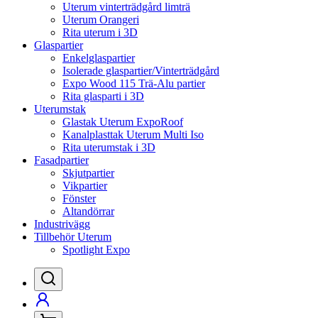
Uterum vinterträdgård limträ
Uterum Orangeri
Rita uterum i 3D
Glaspartier
Enkelglaspartier
Isolerade glaspartier/Vinterträdgård
Expo Wood 115 Trä-Alu partier
Rita glasparti i 3D
Uterumstak
Glastak Uterum ExpoRoof
Kanalplasttak Uterum Multi Iso
Rita uterumstak i 3D
Fasadpartier
Skjutpartier
Vikpartier
Fönster
Altandörrar
Industrivägg
Tillbehör Uterum
Spotlight Expo