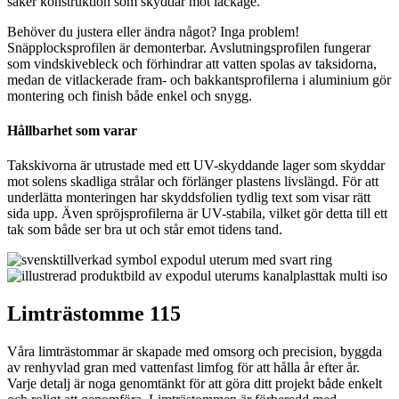
säker konstruktion som skyddar mot läckage.
Behöver du justera eller ändra något? Inga problem!
Snäpplocksprofilen är demonterbar. Avslutningsprofilen fungerar
som vindskivebleck och förhindrar att vatten spolas av taksidorna,
medan de vitlackerade fram- och bakkantsprofilerna i aluminium gör
montering och finish både enkel och snygg.
Hållbarhet som varar
Takskivorna är utrustade med ett UV-skyddande lager som skyddar
mot solens skadliga strålar och förlänger plastens livslängd. För att
underlätta monteringen har skyddsfolien tydlig text som visar rätt
sida upp. Även spröjsprofilerna är UV-stabila, vilket gör detta till ett
tak som både ser bra ut och står emot tidens tand.
Limträstomme 115
Våra limträstommar är skapade med omsorg och precision, byggda
av renhyvlad gran med vattenfast limfog för att hålla år efter år.
Varje detalj är noga genomtänkt för att göra ditt projekt både enkelt