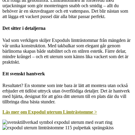
och roligt att genomföra. Limträstommen är förberedd med
urjackningar som gör monteringen snabb och smidig – allt du
behöver är en skruvdragare och ett vattenpass. Det blir nästan som
att lägga ett vackert pussel där alla bitar passar perfekt.
Det sitter i detaljerna
Vad som verkligen skiljer Expoduls limträstommar från mängden är
vår unika konstruktion. Med takbalkar som elegant går genom
bärlinorna skapas både stabilitet och en stilren estetik. Färre delar,
mindre krångel – och ett uterum som känns lika vackert som det är
praktiskt.
Ett svenskt hantverk
Resultatet? En stomme som inte bara är lätt att montera utan också
erbjuder ett tidlöst uttryck utan överflödiga detaljer. Det är hantverk
med hjärta, designat för att göra ditt uterum till en plats där du vill
tillbringa dina bästa stunder.
Läs mer om Expodul uterum Limträstomme >