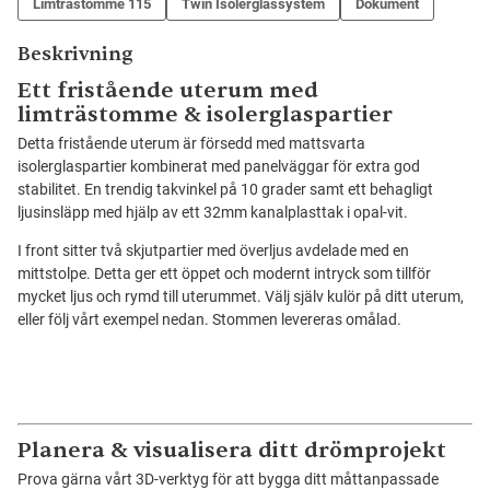
Limträstomme 115
Twin Isolerglassystem
Dokument
Beskrivning
Ett fristående uterum med
limträstomme & isolerglaspartier
Detta fristående uterum är försedd med mattsvarta
isolerglaspartier kombinerat med panelväggar för extra god
stabilitet. En trendig takvinkel på 10 grader samt ett behagligt
ljusinsläpp med hjälp av ett 32mm kanalplasttak i opal-vit.
I front sitter två skjutpartier med överljus avdelade med en
mittstolpe. Detta ger ett öppet och modernt intryck som tillför
mycket ljus och rymd till uterummet. Välj själv kulör på ditt uterum,
eller följ vårt exempel nedan. Stommen levereras omålad.
Planera & visualisera ditt drömprojekt
Prova gärna vårt 3D-verktyg för att bygga ditt måttanpassade