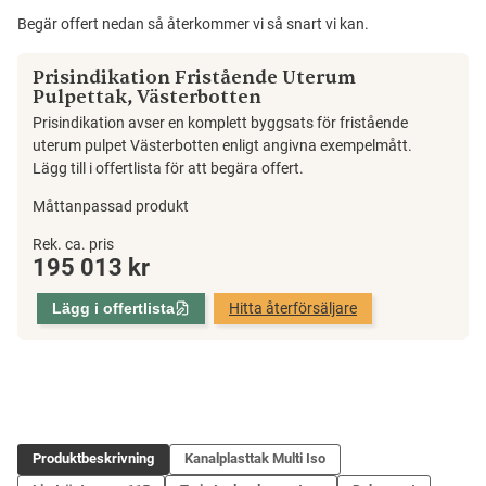
Begär offert nedan så återkommer vi så snart vi kan.
Prisindikation Fristående Uterum
Pulpettak, Västerbotten
Prisindikation avser en komplett byggsats för fristående
uterum pulpet Västerbotten enligt angivna exempelmått.
Lägg till i offertlista för att begära offert.
Måttanpassad produkt
Fristående
Rek. ca. pris
195 013
kr
Uterum
Pulpettak,
Lägg i offertlista
Hitta återförsäljare
Västerbotten
mängd
Produktbeskrivning
Kanalplasttak Multi Iso