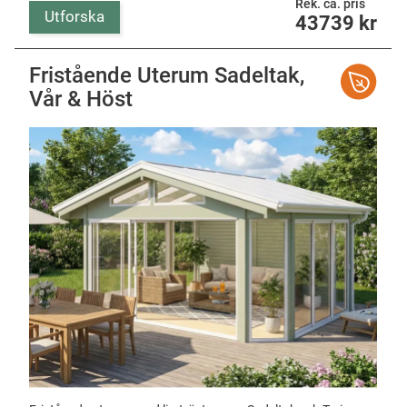
Rek. ca. pris
Utforska
43739
kr
Fristående Uterum Sadeltak,
Vår & Höst