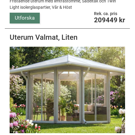
Fristående uterum med limträstomme, Sadeltak och Twin
Light isolerglaspartier, Vår & Höst
Rek. ca. pris
Utforska
209449
kr
Uterum Valmat, Liten