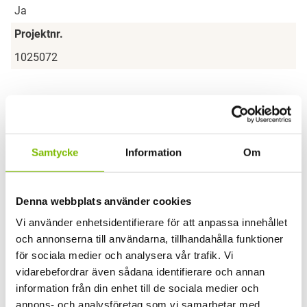
Ja
Projektnr.
1025072
Samtycke
Information
Om
Denna webbplats använder cookies
Har du en fråga om produkten?
Vi använder enhetsidentifierare för att anpassa innehållet
Vi svarar gärna på frågor och funderingar.
och annonserna till användarna, tillhandahålla funktioner
Ditt namn
(Obligatoriskt)
för sociala medier och analysera vår trafik. Vi
vidarebefordrar även sådana identifierare och annan
Förnamn
information från din enhet till de sociala medier och
annons- och analysföretag som vi samarbetar med.