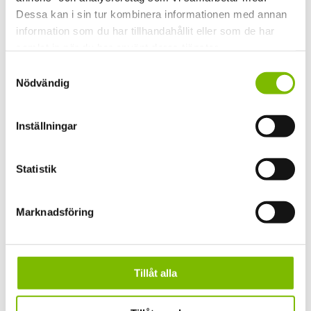
Efternamn
Dessa kan i sin tur kombinera informationen med annan
information som du har tillhandahållit eller som de har
Din e-postadress
(Obligatoriskt)
samlat in när du har använt deras tjänster.
Samtyckesval
Nödvändig
Ditt telefonnummer
(Obligatoriskt)
Inställningar
Postnummer
(Obligatoriskt)
Statistik
Meddelande
(Obligatoriskt)
Marknadsföring
Tillåt alla