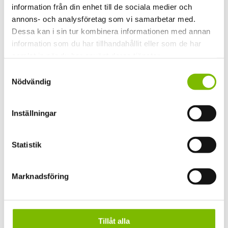
information från din enhet till de sociala medier och
solo-monteringsanvisning-20230704.pdf
annons- och analysföretag som vi samarbetar med.
solo-produktblad-23.pdf
multi-iso-kanalplasttak-produktblad-2024-10-14
Dessa kan i sin tur kombinera informationen med annan
monteringsanvisning-multi-iso-kanalplasttak-pulpet-2024-
information som du har tillhandahållit eller som de har
08-22-1.pdf
samlat in när du har använt deras tjänster.
Samtyckesval
Nödvändig
Dimensioner
7000 × 3500 × 3037 mm
Inställningar
Material
Statistik
Limträstomme 115
Säsong
Marknadsföring
Sommar
Taktyp
Pulpettak
Tillåt alla