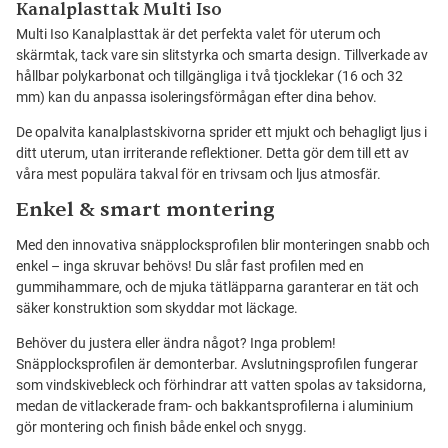
Kanalplasttak Multi Iso
Multi Iso Kanalplasttak är det perfekta valet för uterum och
skärmtak, tack vare sin slitstyrka och smarta design. Tillverkade av
hållbar polykarbonat och tillgängliga i två tjocklekar (16 och 32
mm) kan du anpassa isoleringsförmågan efter dina behov.
De opalvita kanalplastskivorna sprider ett mjukt och behagligt ljus i
ditt uterum, utan irriterande reflektioner. Detta gör dem till ett av
våra mest populära takval för en trivsam och ljus atmosfär.
Enkel & smart montering
Med den innovativa snäpplocksprofilen blir monteringen snabb och
enkel – inga skruvar behövs! Du slår fast profilen med en
gummihammare, och de mjuka tätläpparna garanterar en tät och
säker konstruktion som skyddar mot läckage.
Behöver du justera eller ändra något? Inga problem!
Snäpplocksprofilen är demonterbar. Avslutningsprofilen fungerar
som vindskivebleck och förhindrar att vatten spolas av taksidorna,
medan de vitlackerade fram- och bakkantsprofilerna i aluminium
gör montering och finish både enkel och snygg.