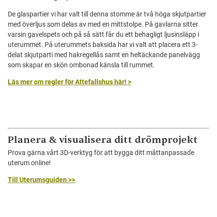
De glaspartier vi har valt till denna stomme är två höga skjutpartier
med överljus som delas av med en mittstolpe. På gavlarna sitter
varsin gavelspets och på så sätt får du ett behagligt ljusinsläpp i
uterummet. På uterummets baksida har vi valt att placera ett 3-
delat skjutparti med hakregellås samt en heltäckande panelvägg
som skapar en skön ombonad känsla till rummet.
Läs mer om regler för Attefallshus här! >
Planera & visualisera ditt drömprojekt
Prova gärna vårt 3D-verktyg för att bygga ditt måttanpassade
uterum online!
Till Uterumsguiden >>