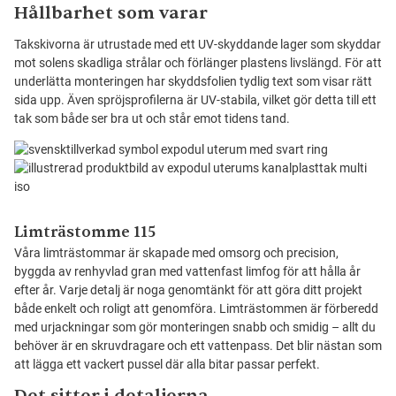
Hållbarhet som varar
Takskivorna är utrustade med ett UV-skyddande lager som skyddar
mot solens skadliga strålar och förlänger plastens livslängd. För att
underlätta monteringen har skyddsfolien tydlig text som visar rätt
sida upp. Även spröjsprofilerna är UV-stabila, vilket gör detta till ett
tak som både ser bra ut och står emot tidens tand.
Limträstomme 115
Våra limträstommar är skapade med omsorg och precision,
byggda av renhyvlad gran med vattenfast limfog för att hålla år
efter år. Varje detalj är noga genomtänkt för att göra ditt projekt
både enkelt och roligt att genomföra. Limträstommen är förberedd
med urjackningar som gör monteringen snabb och smidig – allt du
behöver är en skruvdragare och ett vattenpass. Det blir nästan som
att lägga ett vackert pussel där alla bitar passar perfekt.
Det sitter i detaljerna