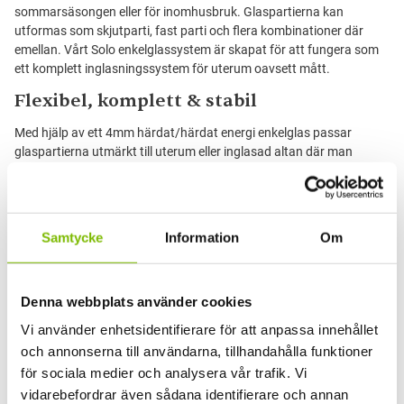
sommarsäsongen eller för inomhusbruk. Glaspartierna kan
utformas som skjutparti, fast parti och flera kombinationer där
emellan. Vårt Solo enkelglassystem är skapat för att fungera som
ett komplett inglasningssystem för uterum oavsett mått.
Flexibel, komplett & stabil
Med hjälp av ett 4mm härdat/härdat energi enkelglas passar
glaspartierna utmärkt till uterum eller inglasad altan där man
önskar vindskydd, en tidigare vår samt en längre sommarsäsong.
Solo enkelglassystem för sommar kan väljas i tre olika
standardkulörer – vit, svart och grå, utan extra kostnad vilket gör
att du kan matcha dina glaspartier med befintlig villa utan att
Samtycke
Information
Om
kompromissa prismässigt.
Solo Sommarträdgård enkelglassystem >
Denna webbplats använder cookies
Vi använder enhetsidentifierare för att anpassa innehållet
och annonserna till användarna, tillhandahålla funktioner
Dokument
för sociala medier och analysera vår trafik. Vi
monteringsanvisning-fristaende-pulpet-2024-08-22
vidarebefordrar även sådana identifierare och annan
limtrastomme-produktblad-24-tryck.pdf