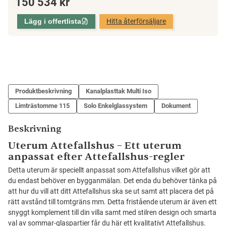
150 534
kr
Uterum
Pulpettak,
Lägg i offertlista
Hitta återförsäljare
Sommar
mängd
Produktbeskrivning
Kanalplasttak Multi Iso
Limträstomme 115
Solo Enkelglassystem
Dokument
Beskrivning
Uterum Attefallshus – Ett uterum
anpassat efter Attefallshus-regler
Detta uterum är speciellt anpassat som Attefallshus vilket gör att
du endast behöver en bygganmälan. Det enda du behöver tänka på
att hur du vill att ditt Attefallshus ska se ut samt att placera det på
rätt avstånd till tomtgräns mm. Detta fristående uterum är även ett
snyggt komplement till din villa samt med stilren design och smarta
val av sommar-glaspartier får du här ett kvalitativt Attefallshus.