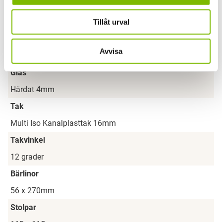
Uterumstyp
Uterum Fristående, Uterum Attefallshus
Tillåt urval
Glaspartier
Avvisa
Solo enkelglassystem
Glas
Härdat 4mm
Tak
Multi Iso Kanalplasttak 16mm
Takvinkel
12 grader
Bärlinor
56 x 270mm
Stolpar