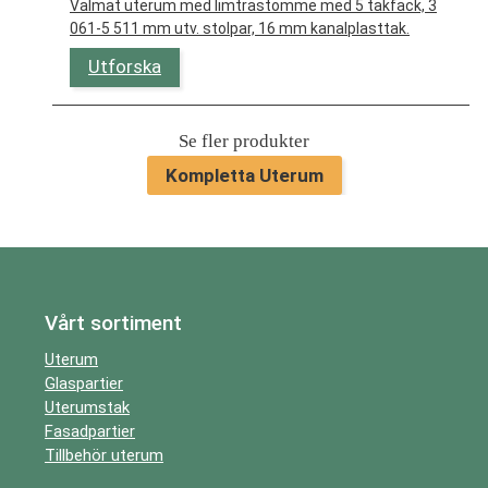
Valmat uterum med limträstomme med 5 takfack, 3
061-5 511 mm utv. stolpar, 16 mm kanalplasttak.
Utforska
Se fler produkter
Kompletta Uterum
Vårt sortiment
Uterum
Glaspartier
Uterumstak
Fasadpartier
Tillbehör uterum