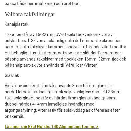
passa både hemmafixaren och proffset.
Valbara takfyllningar
Kanalplattak
Taket består av 16-32 mm UV-stabila fackverks-skivor av
polykarbonat. Skivan är okänslig och i det närmaste okrossbar
samt att alla takskivor kommer i opalvitt utförande vilket medför
ett behagligt ljus till uterummet som inte bländar. För sommar-
säsong används takskivor med tjockleken 16mm. 32mm tjocklek
på kanalplast-skivor används till Vår&Höst/Vinter.
Glastak
Vid val av oisolerat glastak används 8mm härdat glas eller
härdat lamellglas. Isolerglastak väljs vanligtvis som ett 33mm
tak. Isolerglaset består av härdat 6mm glas utvändigt samt
dubbel-härdat 4+4mm lamellglas invändigt med
argongasfyllning. Alternativ för solskyddsglas offereras efter
önskemål.
Läs mer om Exal Nordic 140 Aluminiumstomme >