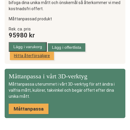
bifoga dina unika mått och önskemål så återkommer vi med
kostnadsfri offert.
Måttanpassad produkt
Uterum
Rek. ca. pris
95980
kr
Alu
Pulpettak,
Lägg i varukorg
Lägg i offertlista
Sommar
Hitta återförsäljare
mängd
Måttanpassa i vårt 3D-verktyg
Måttanpassa uterummet i vårt 3D-verktyg för att ändra i
valfria mått, kulörer, takvinkel och begär offert efter dina
unika mått.
Måttanpassa