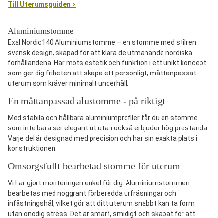
Till Uterumsguiden >
Aluminiumstomme
Exal Nordic140 Aluminiumstomme – en stomme med stilren
svensk design, skapad för att klara de utmanande nordiska
förhållandena. Här möts estetik och funktion i ett unikt koncept
som ger dig friheten att skapa ett personligt, måttanpassat
uterum som kräver minimalt underhåll.
En måttanpassad alustomme - på riktigt
Med stabila och hållbara aluminiumprofiler får du en stomme
som inte bara ser elegant ut utan också erbjuder hög prestanda.
Varje del är designad med precision och har sin exakta plats i
konstruktionen.
Omsorgsfullt bearbetad stomme för uterum
Vi har gjort monteringen enkel för dig. Aluminiumstommen
bearbetas med noggrant förberedda urfräsningar och
infästningshål, vilket gör att ditt uterum snabbt kan ta form
utan onödig stress. Det är smart, smidigt och skapat för att