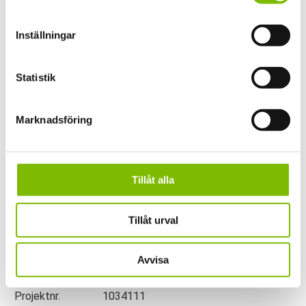
stomme
Karmhöjd
2000 mm
Inställningar
Glaspartier
Solo Enkelglassystem
Tak
16mm Multi Iso Kanalplasttak
Statistik
Kulör
Ral 9010 Vit, Ral 9005 Svart eller
DB703 Grå
Marknadsföring
Takavvattning
Ja, integrerad
Belysning
Ja, integrerad
Glas
4 mm Härdat
Tillåt alla
Takvinkel
10 grader (valfri 4-35)
Tillåt urval
Bärlinor
80x190 mm
Takbalkar
56x160 mm
Avvisa
Stolpar
80x140 mm
Projektnr.
1034111