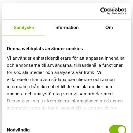
Dokument
monteringsanvisning-exal-pulpettak-20240821.pdf
exal-nordic140-produktblad-20240627.pdf
Samtycke
Information
Om
solo-produktblad-23.pdf
Dimensioner
3087 × 3630 × 2800 mm
Denna webbplats använder cookies
Vi använder enhetsidentifierare för att anpassa innehållet
Uterumstyp
Uterum Fasadansluten
och annonserna till användarna, tillhandahålla funktioner
Material
Aluminiumstomme
för sociala medier och analysera vår trafik. Vi
Säsong
Sommar
vidarebefordrar även sådana identifierare och annan
information från din enhet till de sociala medier och
Taktyp
Pulpettak
annons- och analysföretag som vi samarbetar med.
Etikett
Nyhet
Dessa kan i sin tur kombinera informationen med annan
information som du har tillhandahållit eller som de har
Storlek utv.
L: 3630 mm D: 3087 mm
samlat in när du har använt deras tjänster.
stolpar
Samtyckesval
Höjd utv.
2800 mm
Nödvändig