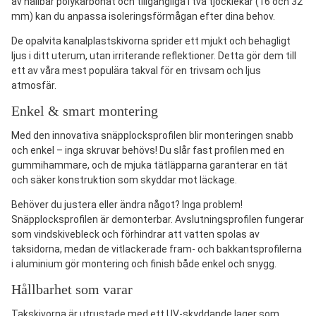
av hållbar polykarbonat och tillgängliga i två tjocklekar (16 och 32
mm) kan du anpassa isoleringsförmågan efter dina behov.
De opalvita kanalplastskivorna sprider ett mjukt och behagligt
ljus i ditt uterum, utan irriterande reflektioner. Detta gör dem till
ett av våra mest populära takval för en trivsam och ljus
atmosfär.
Enkel & smart montering
Med den innovativa snäpplocksprofilen blir monteringen snabb
och enkel – inga skruvar behövs! Du slår fast profilen med en
gummihammare, och de mjuka tätläpparna garanterar en tät
och säker konstruktion som skyddar mot läckage.
Behöver du justera eller ändra något? Inga problem!
Snäpplocksprofilen är demonterbar. Avslutningsprofilen fungerar
som vindskivebleck och förhindrar att vatten spolas av
taksidorna, medan de vitlackerade fram- och bakkantsprofilerna
i aluminium gör montering och finish både enkel och snygg.
Hållbarhet som varar
Takskivorna är utrustade med ett UV-skyddande lager som