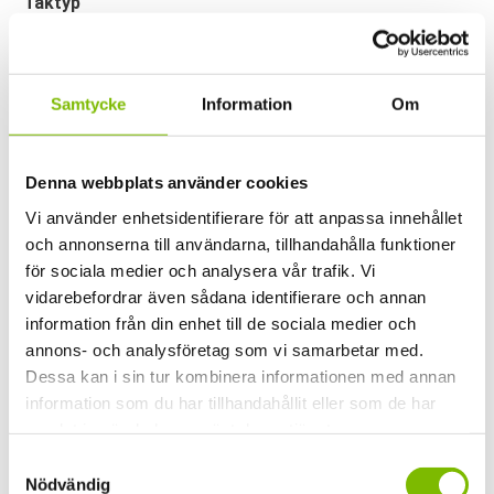
Taktyp
Pulpettak
Takutförande
Samtycke
Information
Om
Standardmått
Taktyp
Denna webbplats använder cookies
Multi Iso Kanalplasttak
Vi använder enhetsidentifierare för att anpassa innehållet
U-värde
och annonserna till användarna, tillhandahålla funktioner
2,0 W/m2 K
för sociala medier och analysera vår trafik. Vi
vidarebefordrar även sådana identifierare och annan
Vikt
information från din enhet till de sociala medier och
2,5 kg/m2
annons- och analysföretag som vi samarbetar med.
Dessa kan i sin tur kombinera informationen med annan
Tjocklek
information som du har tillhandahållit eller som de har
16mm
samlat in när du har använt deras tjänster.
Kulör
Samtyckesval
Nödvändig
Opalvit