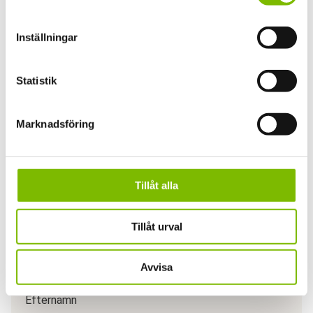
Ljustransmission
Inställningar
45%
Statistik
Marknadsföring
Tillåt alla
Har du en fråga om produkten?
Vi svarar gärna på frågor och funderingar.
Tillåt urval
Ditt namn
(Obligatoriskt)
Förnamn
Avvisa
Efternamn