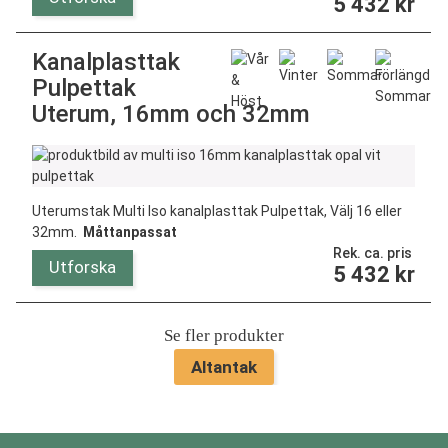
5 432
kr
Kanalplasttak
Pulpettak
Uterum, 16mm och 32mm
Uterumstak Multi Iso kanalplasttak Pulpettak, Välj 16 eller
32mm.
Måttanpassat
Rek. ca. pris
Utforska
5 432
kr
Se fler produkter
Altantak