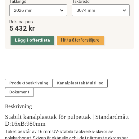
Taklängd
Takbredd
Kanalplasttak
Rek. ca. pris
5 432
kr
Pulpettak
Uterum,
Lägg i offertlista
Hitta återförsäljare
16x980mm
mängd
Produktbeskrivning
Kanalplasttak Multi Iso
Dokument
Beskrivning
Stabilt kanalplasttak för pulpettak | Standardmått
D:16xB:980mm
Taket består av 16 mm UV-stabila fackverks-skivor av
polykarbonat. Skivan är okänslig och i det närmaste okrossbar.