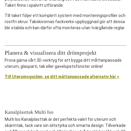
Taket finns i opalvitt utförande.
Till taket följer ett komplett system med monteringsprofiler och
rostfri skruv. Takskivornas fackverks-uppbyggnad gör att dessa
blir stabila och kan därför ofta monteras utan tvärgående reglar.
Planera & visualisera ditt drömprojekt
Prova gärna vårt 3D-verktyg för att bygga ditt måttanpassade
uterum, glasparti, tak eller gavelspetsfönster online!
Till Uterumsguiden, se ditt måttanpassade alternativ här >
Kanalplasttak Multi Iso
Multi Iso Kanalplasttak är det perfekta valet för uterum och
skärmtak, tack vare sin slitstyrka och smarta design. Tillverkade