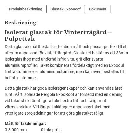
Produktbeskrivning
Glastak ExpoRoof
Dokument
Beskrivning
Isolerat glastak för Vinterträgård –
Pulpettak
Detta glastak måttbeställs efter dina mått och passar perfekt till ett
uterum anpassad för vinterträdgård. Glastaket består av ett 33mm
isolerglas ihop med underhållsfria vita, grå eller svarta
aluminiumprofiler. Taket kombineras fördelaktigt med en Expodul
limträstomme eller aluminiumstomme, men kan även beställas till
befintlig stomme.
Detta glastak har goda isoleregenskaper och kan användas året
runt! Vårt isolerade Pergola ExpoRoof är försedd med en delning
vid takutstick för att göra taket extra tätt och tåligt mot
värmesprickor. Vid längre taklängder anpassas taket med
ytterligare spröjsdelningar för att göra glastaket tåligt.
Mått för takdelningar:
0-3 000 mm 0 takspröjs