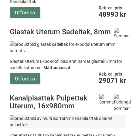
Kanalplasttak
Rek. ca. pris
Utforska
48993
kr
Glastak Uterum Sadeltak, 8mm
Glastak Uterum ExpoRoof, oisolerat härdat glastak 8mm för
sadeltakstomme.
Måttanpassat
Rek. ca. pris
Utforska
29071
kr
Kanalplasttak Pulpettak
Uterum, 16x980mm
Uterumstak Multi Iso kanalplasttak Pulpettak - D16mm x