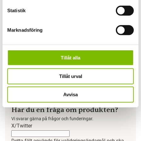
Taksystem
Statistik
Glastak ExpoRoof
c-c takfack
Marknadsföring
max1006 mm
Tillåt alla
Tillåt urval
Avvisa
Har du en fråga om produkten?
Vi svarar gärna på frågor och funderingar.
X/Twitter
Detta fält används för valideringsändamål och ska