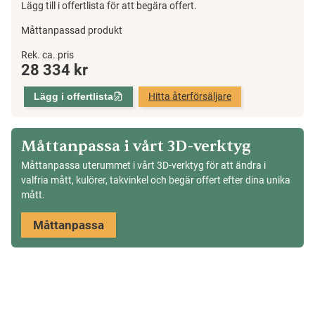
Lägg till i offertlista för att begära offert.
Måttanpassad produkt
Glastak
Rek. ca. pris
28 334
kr
Uterum
Pulpettak,
Lägg i offertlista
Hitta återförsäljare
33mm
mängd
Måttanpassa i vårt 3D-verktyg
Måttanpassa uterummet i vårt 3D-verktyg för att ändra i
valfria mått, kulörer, takvinkel och begär offert efter dina unika
mått.
Måttanpassa