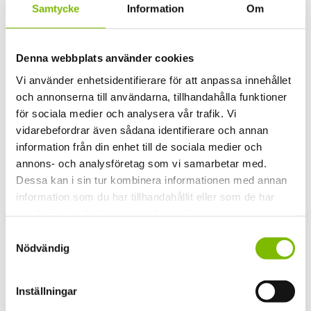
Dokument
Samtycke
Information
Om
exporoof-produktblad-2024-08-26.pdf
ExpoRoof Monteringsanvisning pulpet-2026-05-20
Denna webbplats använder cookies
Vi använder enhetsidentifierare för att anpassa innehållet
Dimensioner
och annonserna till användarna, tillhandahålla funktioner
för sociala medier och analysera vår trafik. Vi
2000 mm
vidarebefordrar även sådana identifierare och annan
Säsong
information från din enhet till de sociala medier och
annons- och analysföretag som vi samarbetar med.
Vinter
Dessa kan i sin tur kombinera informationen med annan
Taktyp
information som du har tillhandahållit eller som de har
Pulpettak
samlat in när du har använt deras tjänster.
Samtyckesval
Takutförande
Nödvändig
Måttanpassat
Glas
Inställningar
33mm isolerglas B: max 980 mm