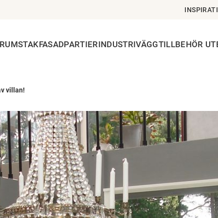
INSPIRAT
ERUMSTAK
FASADPARTIER
INDUSTRIVÄGG
TILLBEHÖR U
v villan!