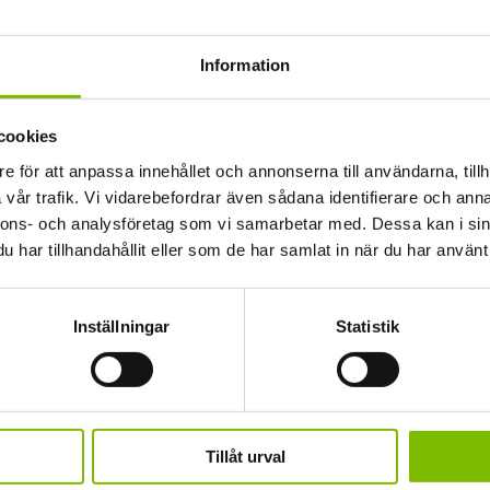
partier
Information
olerglaspartier. En
cookies
å Expodul Uterum.
e för att anpassa innehållet och annonserna till användarna, tillh
vår trafik. Vi vidarebefordrar även sådana identifierare och anna
nnons- och analysföretag som vi samarbetar med. Dessa kan i sin
har tillhandahållit eller som de har samlat in när du har använt 
Inställningar
Statistik
Tillåt urval