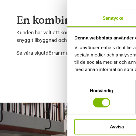
En kombination av glas
Samtycke
Kunden har valt att kombinera fasta och skjutbara is
Denna webbplats använder 
snygg tillbyggnad och en bra investering tycker vi p
Vi använder enhetsidentifierar
Se våra skjutdörrar med isolerglas här!
sociala medier och analysera 
till de sociala medier och a
med annan information som du 
Samtyckesval
Nödvändig
Avvisa