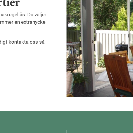
rtier
 hakregellås. Du väljer
lkommer en extranyckel
digt
kontakta oss
så