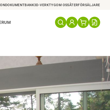
ION
DOKUMENTBANK
3D-VERKTYG
OM OSS
ÅTERFÖRSÄLJARE
TERUM