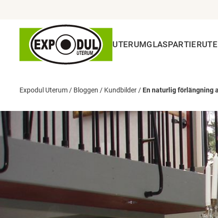
UTERUM
GLASPARTIER
UT
Expodul Uterum
/
Bloggen
/
Kundbilder
/
En naturlig förlängning a