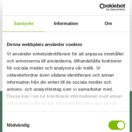
Samtycke
Information
Om
Denna webbplats använder cookies
2-delat/2+2-delade skjutpartier med den modernaste teknik
Vi använder enhetsidentifierare för att anpassa innehållet
och designen
och annonserna till användarna, tillhandahålla funktioner
Rek. ca. pris
Utforska
37340
kr
för sociala medier och analysera vår trafik. Vi
vidarebefordrar även sådana identifierare och annan
information från din enhet till de sociala medier och
annons- och analysföretag som vi samarbetar med.
Dessa kan i sin tur kombinera informationen med annan
information som du har tillhandahållit eller som de har
samlat in när du har använt deras tjänster.
Vårt sortiment
Samtyckesval
Uterum
Nödvändig
Glaspartier