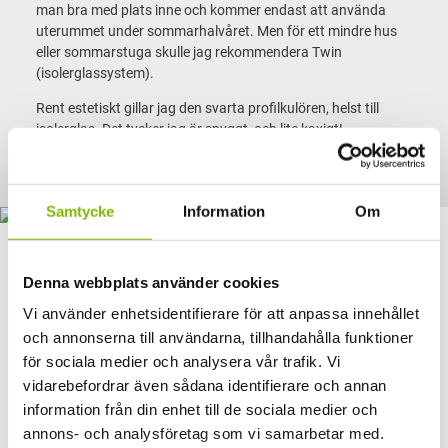
man bra med plats inne och kommer endast att använda
uterummet under sommarhalvåret. Men för ett mindre hus
eller sommarstuga skulle jag rekommendera Twin
(isolerglassystem).
Rent estetiskt gillar jag den svarta profilkulören, helst till
isolerglas. Det tycker jag är snyggt, och lite kaxigt!
Twin isolerglasystem
Samtycke
Information
Om
Vilken är din uterumsdröm?
Denna webbplats använder cookies
Oj.. Om jag får drömma helt fritt skulle jag välja ett stort och
Vi använder enhetsidentifierare för att anpassa innehållet
uterum med sadeltak. Det ska kännas luftigt och rymligt med
och annonserna till användarna, tillhandahålla funktioner
hög takvinkel och karmhöjd, helst runt 2,2m. Och sen såklart,
för sociala medier och analysera vår trafik. Vi
svarta isolerglaspartier.. det är ju så snyggt!
vidarebefordrar även sådana identifierare och annan
Men för det verkliga livet funderar jag på att byta ut våra
information från din enhet till de sociala medier och
gamla enkelglaspartier i sommarstugan till isolerglas. Vi vill
annons- och analysföretag som vi samarbetar med.
kunna använda det uterummet under en längre period. Så