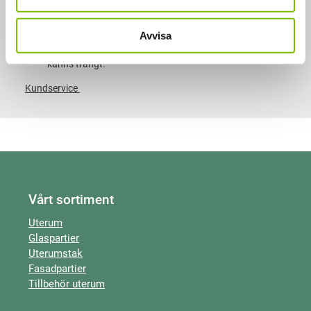
ändå bygger. 500mm extra på djupet skiljer inte så
värst mycket i pris, det är inte där pengen ligger! Ett rikt-
mått jag brukar säga är minst 3500mm på djupet. Då
Avvisa
passar de flesta mat- och soffgrupper utan att det
känns trångt.
Kundservice
Vårt sortiment
Uterum
Glaspartier
Uterumstak
Fasadpartier
Tillbehör uterum