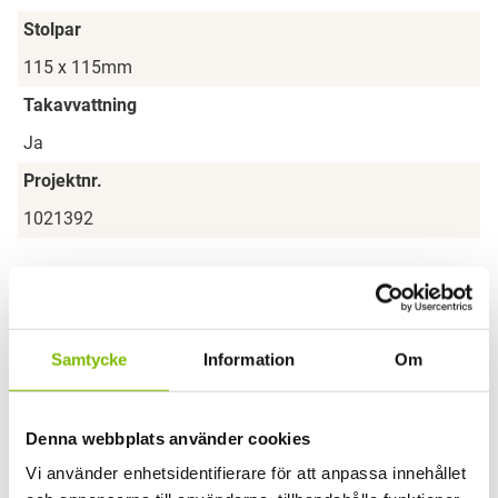
Stolpar
115 x 115mm
Takavvattning
Ja
Projektnr.
1021392
Samtycke
Information
Om
Denna webbplats använder cookies
Har du en fråga om produkten?
Vi använder enhetsidentifierare för att anpassa innehållet
Vi svarar gärna på frågor och funderingar.