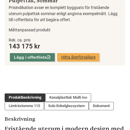
Pulpettak, Sommar
Prisindikation avser en komplett byggsats för fristående
uterum pulpettak sommar enligt angivna exempelmått. Lägg
till i offertlista för att begära offert.
Måttanpassad produkt
Fristående
Rek. ca. pris
143 175
kr
Uterum
Pulpettak,
Lägg i offertlista
Hitta återförsäljare
Sommar
mängd
Produktbeskrivning
Kanalplasttak Multi Iso
Limträstomme 115
Solo Enkelglassystem
Dokument
Beskrivning
Fristående uterum i modern design med