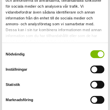
och annonserna till användarna, tillhandahålla funktioner
Ditt namn
(Obligatoriskt)
för sociala medier och analysera vår trafik. Vi
vidarebefordrar även sådana identifierare och annan
Förnamn
information från din enhet till de sociala medier och
annons- och analysföretag som vi samarbetar med.
Efternamn
Dessa kan i sin tur kombinera informationen med annan
information som du har tillhandahållit eller som de har
Din e-postadress
(Obligatoriskt)
samlat in när du har använt deras tjänster.
Samtyckesval
Nödvändig
Ditt telefonnummer
(Obligatoriskt)
Inställningar
Postnummer
(Obligatoriskt)
Statistik
Meddelande
(Obligatoriskt)
Marknadsföring