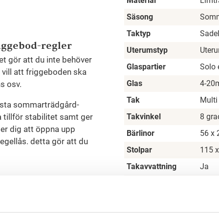
Material
Limt
Säsong
Som
Taktyp
Sadel
riggebod-regler
Uterumstyp
Uteru
t gör att du inte behöver
Glaspartier
Solo 
vill att friggeboden ska
Glas
4-2
ns osv.
Tak
Multi
fasta sommarträdgård-
tillför stabilitet samt ger
Takvinkel
8 gra
ter dig att öppna upp
Bärlinor
56 x
gellås. detta gör att du
Stolpar
115 
Takavvattning
Ja
Yta
14 k