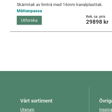
Skärmtak av limträ med 16mm kanalplasttak.
Måttanpassa
Rek. ca. pris
Utforska
29898
kr
Vårt sortiment
Övrig
Uterum
Inspir