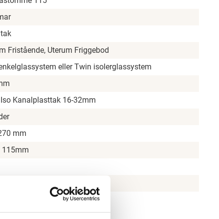
rästomme 115
mar
tak
m Fristående, Uterum Friggebod
enkelglassystem eller Twin isolerglassystem
0mm
 Iso Kanalplasttak 16-32mm
der
 270 mm
x 115mm
vm