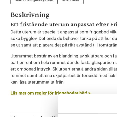
Beskrivning
Ett fristående uterum anpassat efter F
Detta uterum är speciellt anpassat som friggebod vilke
söka bygglov. Det enda du behöver tänka på att hur du 
se ut samt att placera det på rätt avstånd till tomtgrä
Uterummet består av en blandning av skjutbara och 
partier runt om hela rummet där de fasta glaspartierna 
ett ombonad intryck. Skjutpartierna å andra sidan tillå
rummet samt att ena skjutpartiet är försedd med hakre
kan låsa uterummet utifrån.
Läs mer om regler för friggebodar här! >