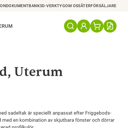
ION
DOKUMENTBANK
3D-VERKTYG
OM OSS
ÅTERFÖRSÄLJARE
TERUM
od, Uterum
ed sadeltak är speciellt anpassat efter Friggebods-
d med en kombination av skjutbara fönster och dörrar
kerad profilkulör.