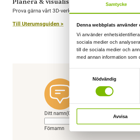
Planera & visualisera ditt drömprojekt
Samtycke
Prova gärna vårt 3D-verktyg för att bygga ditt måttan
Till Uterumsguiden >
Denna webbplats använder 
Vi använder enhetsidentifierar
sociala medier och analysera 
till de sociala medier och a
med annan information som du 
Samtyckesval
Nödvändig
Har du en f
Vi svarar gärna på frågor o
Ditt namn
(Obligatoriskt)
Avvisa
Förnamn