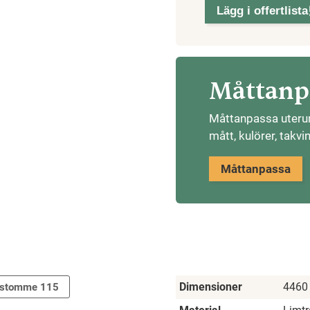
Sadeltak
Lägg i offertlista
mängd
Måttanpa
Måttanpassa uterumm
mått, kulörer, takvi
Måttanpassa
Dimensioner
4460
ästomme 115