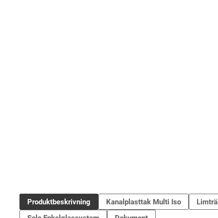
Produktbeskrivning
Kanalplasttak Multi Iso
Limtr
Solo Enkelglassystem
Dokument