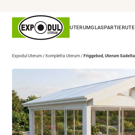
UTERUM
GLASPARTIER
UT
Expodul Uterum
/
Kompletta Uterum
/
Friggebod, Uterum Sadelt