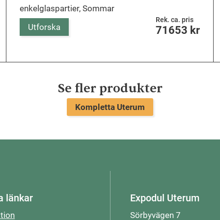
enkelglaspartier, Sommar
Rek. ca. pris
Utforska
71653
kr
Se fler produkter
Kompletta Uterum
a länkar
Expodul Uterum
ation
Sörbyvägen 7