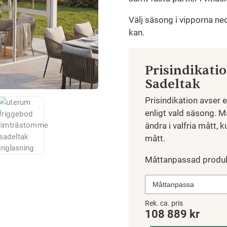
Välj säsong i vipporna ne
kan.
Prisindikati
Sadeltak
Prisindikation avser 
enligt vald säsong. M
ändra i valfria mått, k
mått.
Måttanpassad produ
Friggebod,
Rek. ca. pris
108 889
kr
Uterum