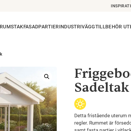
INSPIRAT
ERUMSTAK
FASADPARTIER
INDUSTRIVÄGG
TILLBEHÖR U
ak
Friggeb
Sadeltak
Detta fristående uterum m
regler. Rummet är försed
samt fasta partier i vitlac