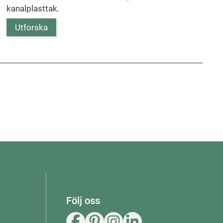
kanalplasttak.
Utforska
Följ oss