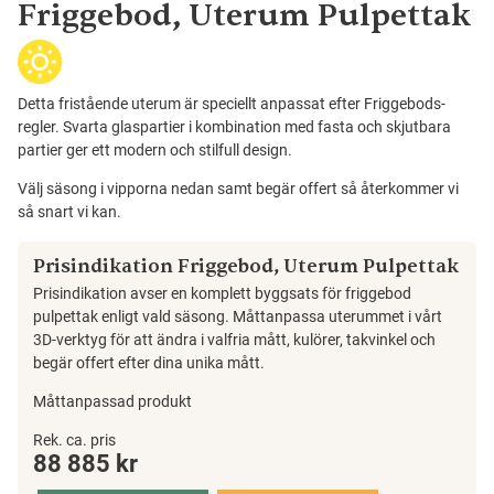
Friggebod, Uterum Pulpettak
Detta fristående uterum är speciellt anpassat efter Friggebods-
regler. Svarta glaspartier i kombination med fasta och skjutbara
partier ger ett modern och stilfull design.
Välj säsong i vipporna nedan samt begär offert så återkommer vi
så snart vi kan.
Prisindikation Friggebod, Uterum Pulpettak
Prisindikation avser en komplett byggsats för friggebod
pulpettak enligt vald säsong. Måttanpassa uterummet i vårt
3D-verktyg för att ändra i valfria mått, kulörer, takvinkel och
begär offert efter dina unika mått.
Måttanpassad produkt
Friggebod,
Rek. ca. pris
88 885
kr
Uterum
Pulpettak