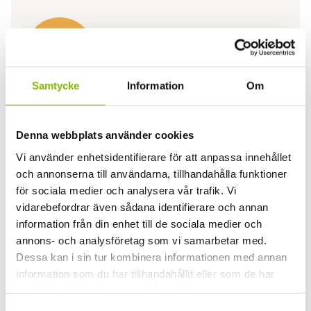
Samtycke
Information
Om
Har du en fråga om produkten?
Vi svarar gärna på frågor och funderingar.
Ditt namn
(Obligatoriskt)
Denna webbplats använder cookies
Vi använder enhetsidentifierare för att anpassa innehållet
Förnamn
och annonserna till användarna, tillhandahålla funktioner
för sociala medier och analysera vår trafik. Vi
Efternamn
vidarebefordrar även sådana identifierare och annan
information från din enhet till de sociala medier och
Din e-postadress
(Obligatoriskt)
annons- och analysföretag som vi samarbetar med.
Dessa kan i sin tur kombinera informationen med annan
information som du har tillhandahållit eller som de har
Ditt telefonnummer
(Obligatoriskt)
samlat in när du har använt deras tjänster.