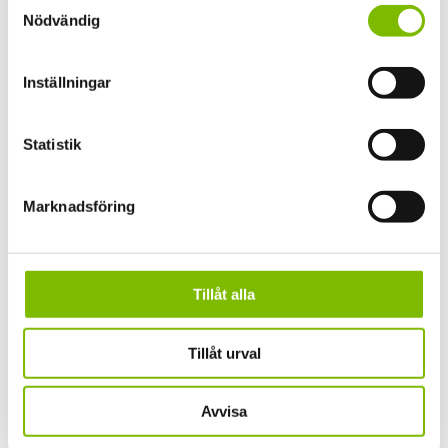
Samtyckesval
Nödvändig
Postnummer
(Obligatoriskt)
Inställningar
Meddelande
(Obligatoriskt)
Statistik
Marknadsföring
Tillåt alla
Tillåt urval
Avvisa
Samtycke
(Obligatoriskt)
Jag godkänner härmed att Expodul Inredningar