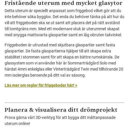
Fristående uterum med mycket glasytor
Detta uterum är speciellt anpassat som friggebod vilket gör att du
inte behöver söka bygglov. Det enda du behöver tänka på att hur du
vill att friggeboden ska se ut samt att placera det på rätt avstånd
till tomtgräns mm. Med ett modernare stuk är uterummet skapat
med snygga mattsvarta glaspartier samt en låg obruten takvinkel.
Friggeboden är utrustad med skjutbara glaspartier samt fasta
glaspartier. De fasta glaspartierna hjälper till att skapa extra
stabilitet i stommen samt för att skapa en bättre rumskänsla. De
glassystem som vi använder här är Sommarträdgård Solo med
härdat 4mm enkelglas eller Vinterträdgård Twin med tillhörande 20
mm isolerglas beroende på ditt val av säsong.
Läs mer om regler för friggebodar här! >
Planera & visualisera ditt drömprojekt
Prova gärna vårt 3D-verktyg för att bygga ditt måttanpassade
uterum online!