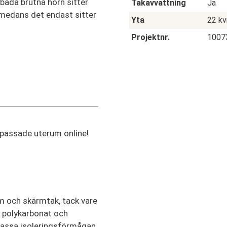
i båda brutna hörn sitter
Takavvattning
Ja
 medans det endast sitter
Yta
22 k
Projektnr.
1007
npassade uterum online!
um och skärmtak, tack vare
ar polykarbonat och
npassa isoleringsförmågan