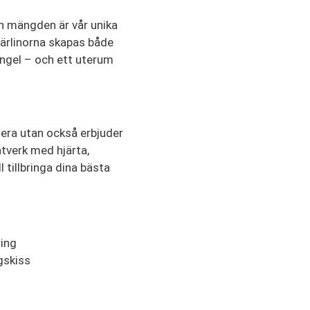
n mängden är vår unika
ärlinorna skapas både
rångel – och ett uterum
era utan också erbjuder
ntverk med hjärta,
l tillbringa dina bästa