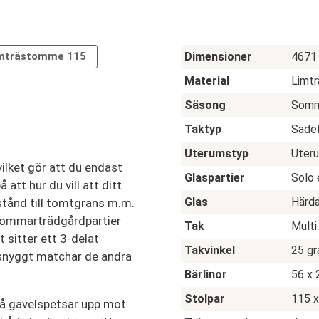
Dimensioner
4671
mträstomme 115
Material
Limt
Säsong
Somm
Taktyp
Sade
Uterumstyp
Uteru
ilket gör att du endast
Glaspartier
Solo 
tt hur du vill att ditt
Glas
Härd
vstånd till tomtgräns m.m.
 Sommarträdgårdpartier
Tak
Multi
 sitter ett 3-delat
Takvinkel
25 gr
 snyggt matchar de andra
Bärlinor
56 x
Stolpar
115 
två gavelspetsar upp mot