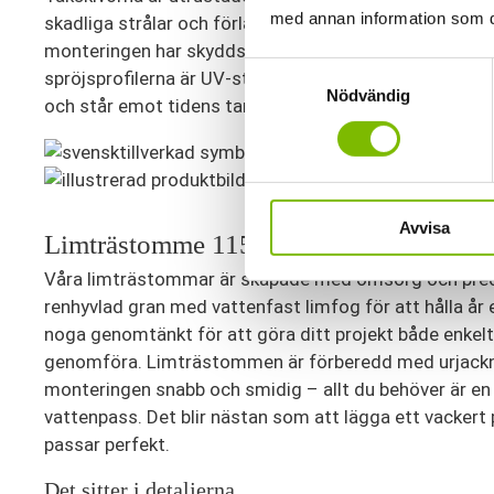
med annan information som du 
skadliga strålar och förlänger plastens livslängd. För 
monteringen har skyddsfolien tydlig text som visar rä
Samtyckesval
spröjsprofilerna är UV-stabila, vilket gör detta till ett
Nödvändig
och står emot tidens tand.
Avvisa
Limträstomme 115
Våra limträstommar är skapade med omsorg och prec
renhyvlad gran med vattenfast limfog för att hålla år ef
noga genomtänkt för att göra ditt projekt både enkelt 
genomföra. Limträstommen är förberedd med urjack
monteringen snabb och smidig – allt du behöver är en
vattenpass. Det blir nästan som att lägga ett vackert p
passar perfekt.
Det sitter i detaljerna