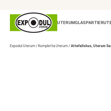
UTERUM
GLASPARTIER
UT
Expodul Uterum
/
Kompletta Uterum
/
Attefallshus, Uterum S