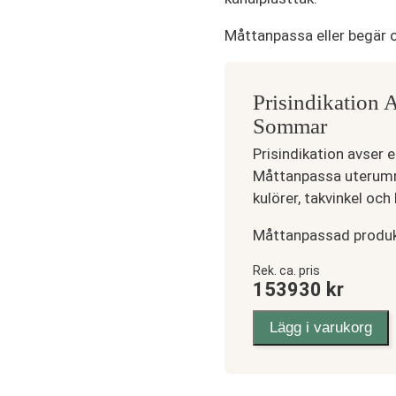
Måttanpassa eller begär o
Prisindikation 
Sommar
Prisindikation avser 
Måttanpassa uterummet
kulörer, takvinkel och
Måttanpassad produ
Attefallshus,
Rek. ca. pris
153930
kr
Uterum
Sadeltak,
Lägg i varukorg
Sommar
mängd