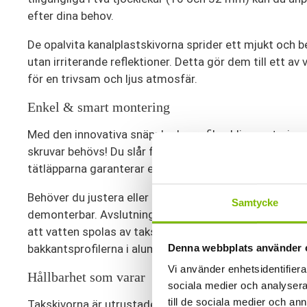
efter dina behov.
De opalvita kanalplastskivorna sprider ett mjukt och be
utan irriterande reflektioner. Detta gör dem till ett av
för en trivsam och ljus atmosfär.
Enkel & smart montering
Med den innovativa snäpplocksprofilen blir montering
skruvar behövs! Du slår fast profilen med en gummih
tätläpparna garanterar en tät och säker konstruktion
Behöver du justera eller ändra något? Inga problem! S
Samtycke
demonterbar. Avslutningsprofilen fungerar som vindsk
att vatten spolas av taksidorna, medan de vitlackera
Denna webbplats använder 
bakkantsprofilerna i aluminium gör montering och fini
Vi använder enhetsidentifierar
Hållbarhet som varar
sociala medier och analysera 
till de sociala medier och a
Takskivorna är utrustade med ett UV-skyddande lage