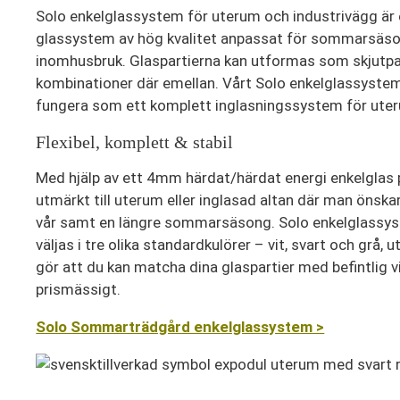
Solo enkelglassystem för uterum och industrivägg är et
glassystem av hög kvalitet anpassat för sommarsäson
inomhusbruk. Glaspartierna kan utformas som skjutpart
kombinationer där emellan. Vårt Solo enkelglassystem
fungera som ett komplett inglasningssystem för ute
Flexibel, komplett & stabil
Med hjälp av ett 4mm härdat/härdat energi enkelglas 
utmärkt till uterum eller inglasad altan där man önskar
vår samt en längre sommarsäsong. Solo enkelglassy
väljas i tre olika standardkulörer – vit, svart och grå, 
gör att du kan matcha dina glaspartier med befintlig 
prismässigt.
Solo Sommarträdgård enkelglassystem >