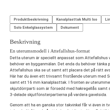
Produktbeskrivning
Kanalplasttak Multi Iso
Li
Solo Enkelglassystem
Dokument
Beskrivning
En uterumsmodell i Attefallshus-format
Detta uterum är speciellt anpassat som Attefallshus v
behöver en bygganmälan. Det enda du behöver tänka på a
Attefallshus ska se ut samt att placera det på rätt a
Här har du även ett trivsamt fristående uterum med
samt ett 16 mm kanalplasttak. I fronten av uterummet
skjutdörrparti som är försedd med hakregellås samt
3-delade skjutfönsterpartierna på vardera gavelsida.
Genom att ha en ganska stor takvinkel får vi även in 