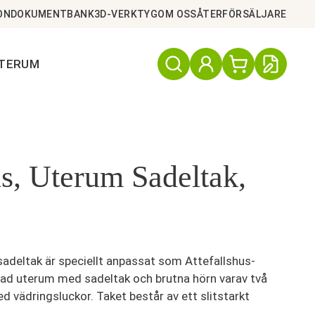
ON
DOKUMENTBANK
3D-VERKTYG
OM OSS
ÅTERFÖRSÄLJARE
UTERUM
us, Uterum Sadeltak,
adeltak är speciellt anpassat som Attefallshus-
lasad uterum med sadeltak och brutna hörn varav två
d vädringsluckor. Taket består av ett slitstarkt