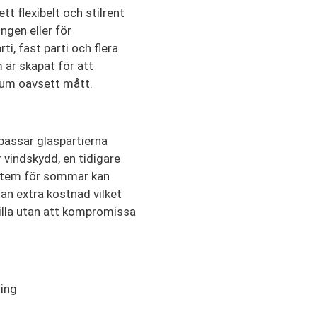
t flexibelt och stilrent
gen eller för
i, fast parti och flera
 är skapat för att
rum oavsett mått.
passar glaspartierna
 vindskydd, en tidigare
stem för sommar kan
utan extra kostnad vilket
villa utan att kompromissa