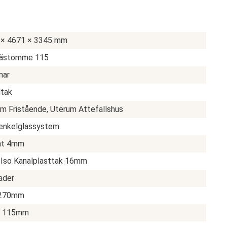
 × 4671 × 3345 mm
rästomme 115
ar
ltak
m Fristående, Uterum Attefallshus
enkelglassystem
at 4mm
 Iso Kanalplasttak 16mm
ader
 270mm
x 115mm