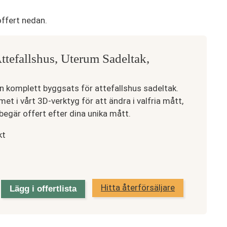
ffert nedan.
Attefallshus, Uterum Sadeltak,
en komplett byggsats för attefallshus sadeltak.
 i vårt 3D-verktyg för att ändra i valfria mått,
 begär offert efter dina unika mått.
kt
Hitta återförsäljare
Lägg i offertlista