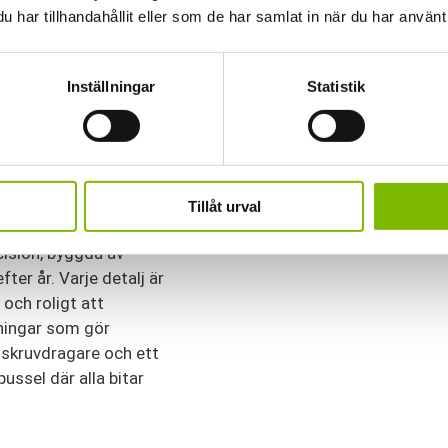
har tillhandahållit eller som de har samlat in när du har använt 
att underlätta
tt sida upp. Även
 tak som både ser bra ut
Inställningar
Statistik
Tillåt urval
ision, byggda av
ter år. Varje detalj är
och roligt att
ningar som gör
 skruvdragare och ett
ussel där alla bitar