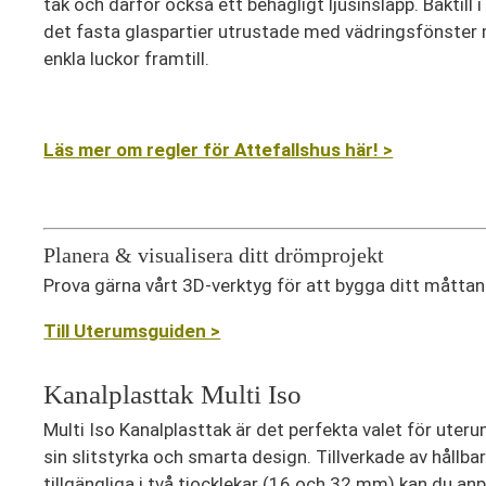
tak och därför också ett behagligt ljusinsläpp. Baktill 
det fasta glaspartier utrustade med vädringsfönster
enkla luckor framtill.
Läs mer om regler för Attefallshus här! >
Planera & visualisera ditt drömprojekt
Prova gärna vårt 3D-verktyg för att bygga ditt måtta
Till Uterumsguiden >
Kanalplasttak Multi Iso
Multi Iso Kanalplasttak är det perfekta valet för uter
sin slitstyrka och smarta design. Tillverkade av hållb
tillgängliga i två tjocklekar (16 och 32 mm) kan du a