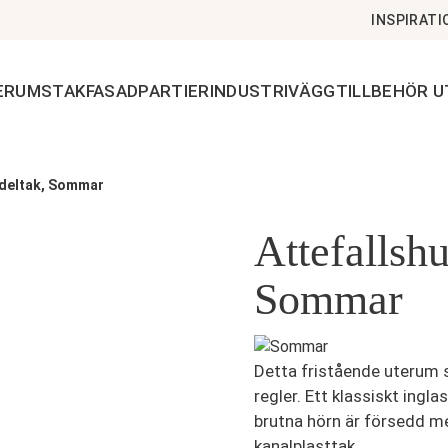
INSPIRATI
ERUMSTAK
FASADPARTIER
INDUSTRIVÄGG
TILLBEHÖR 
adeltak, Sommar
Attefallsh
Sommar
Detta fristående uterum s
regler. Ett klassiskt ing
brutna hörn är försedd me
kanalplasttak.