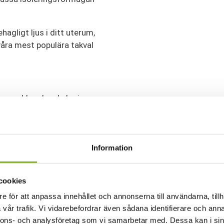
hagligt ljus i ditt uterum,
 våra mest populära takval
en snabb och enkel – inga
ammare, och de mjuka
 som skyddar mot läckage.
näpplocksprofilen är
Information
ivebleck och förhindrar
de fram- och
cookies
sh både enkel och snygg.
e för att anpassa innehållet och annonserna till användarna, tillh
vår trafik. Vi vidarebefordrar även sådana identifierare och anna
nnons- och analysföretag som vi samarbetar med. Dessa kan i sin
r som skyddar mot solens