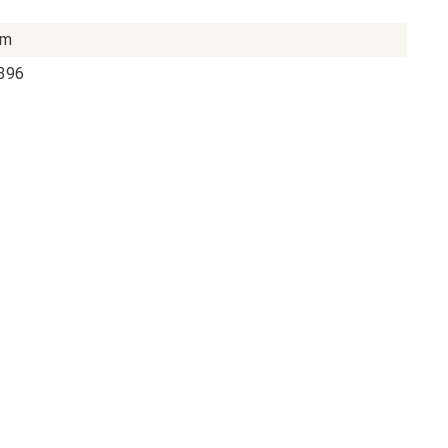
vm
396