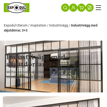
Expodul Uterum
/
Inspiration
/
Industrivägg
/
Industrivägg med
skjutdörrar, 3+3
Industrivägg med
skjutdörrar, 3+3
Måttanpassad industrivägg med skjutdörrar och överljus.
Mötesöppning ger förmånlig öppning.