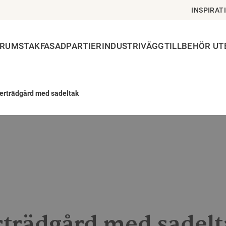
INSPIRAT
ERUMSTAK
FASADPARTIER
INDUSTRIVÄGG
TILLBEHÖR U
terträdgård med sadeltak
rträdgård med sadel