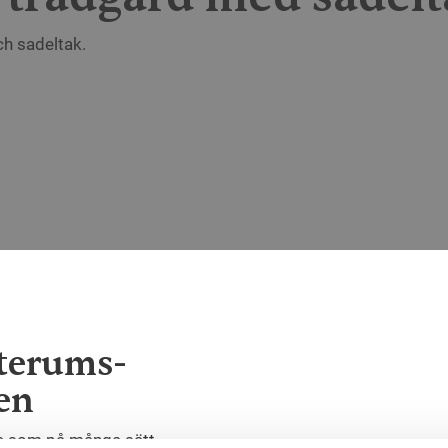
h sadeltak.
terums-
en
me som på många sätt