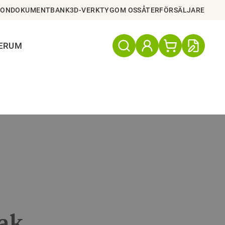
ION
DOKUMENTBANK
3D-VERKTYG
OM OSS
ÅTERFÖRSÄLJARE
TERUM
tak