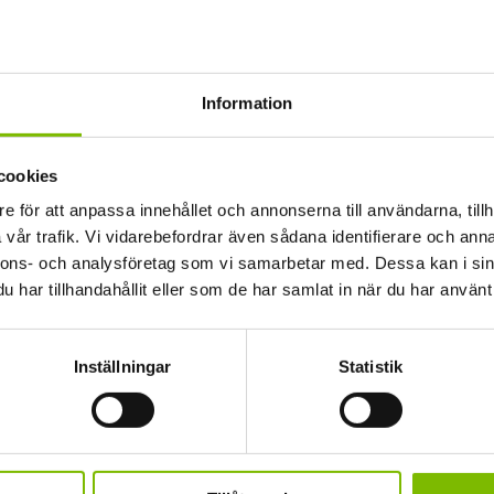
rdigkapad, på riktigt!
klara så att det enda
. Märk även det snygga
ar genom bärlinans
Information
ende utan du slipper
ga att vår
cookies
e för att anpassa innehållet och annonserna till användarna, tillh
vår trafik. Vi vidarebefordrar även sådana identifierare och anna
nnons- och analysföretag som vi samarbetar med. Dessa kan i sin
har tillhandahållit eller som de har samlat in när du har använt 
Våga välja 
Inställningar
Statistik
uterum
Du vet väl också att du 
Glastak passar utmärkt