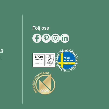
Följ oss
30
e