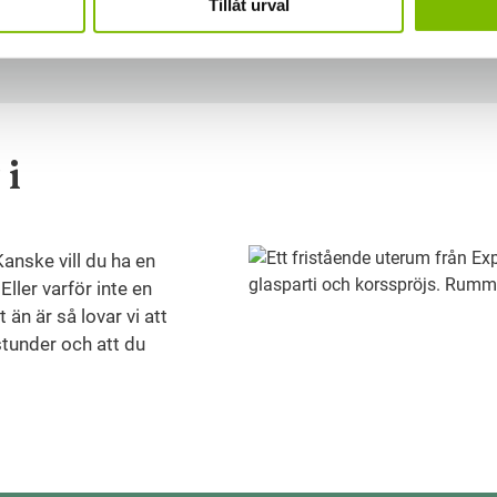
Tillåt urval
Läs mer om glastak fö
 i
 Kanske vill du ha en
Eller varför inte en
 än är så lovar vi att
tunder och att du