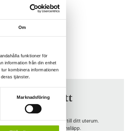
Om
andahålla funktioner för
n information från din enhet
 tur kombinera informationen
deras tjänster.
glastak till ditt
Marknadsföring
har möjlighet att välja glastak till ditt uterum.
 där du behöver gott om ljusinsläpp.