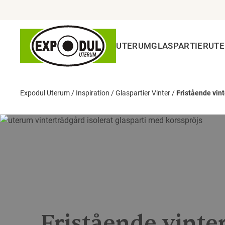
UTERUM
GLASPARTIER
UT
Expodul Uterum
/
Inspiration
/
Glaspartier Vinter
/
Fristående vin
Fristående vinte