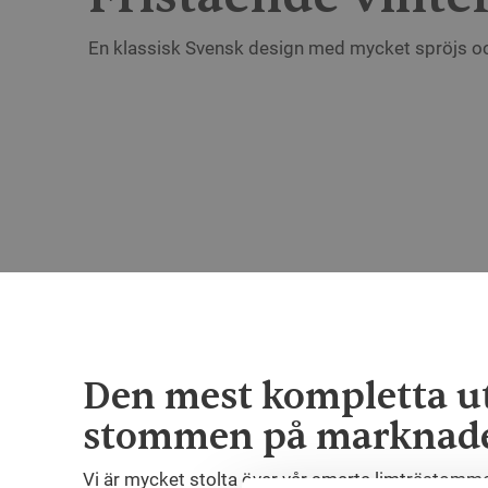
En klassisk Svensk design med mycket spröjs oc
Den mest kompletta u
stommen på marknad
Vi är mycket stolta över vår smarta limträstom