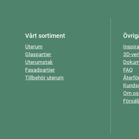
Vårt sortiment
Övrig
Uterum
Inspir
Glaspartier
3D-ver
Uterumstak
Dokum
Fasadpartier
FAQ
Tillbehör uterum
Återfö
Kundse
Om os
Försäl