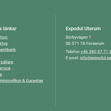
a länkar
Expodul Uterum
ation
Sörbyvägen 7
ktyg
SE-571 78 Forserum
entbank
Telefon
+46 380 37 71 
E-post:
info@expodul.s
rsäljare
rvice
s
jningsvillkor & Garantier