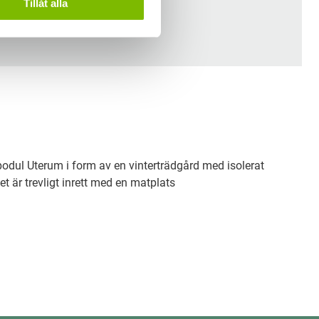
Tillåt alla
r sadeltak här