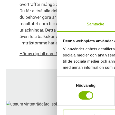
överträffar många andra. Vår stomme levereras fä
Du får alltså alla delar av stommen urjackade och 
du behöver göra är att börja montera ditt uterum
resultatet som blir av helt genomgående takstol
Samtycke
urjackningar. Detta ger inte bara ett stilrent utse
även fula balkskor eller extra trälister. Man kan sä
Denna webbplats använder 
limträstomme har en lego-liknande konstruktion.
Vi använder enhetsidentifierar
Hör av dig till oss för att få veta mer
sociala medier och analysera 
till de sociala medier och a
med annan information som du 
Samtyckesval
Nödvändig