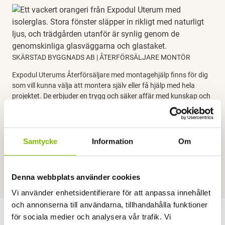
SKÄRSTAD BYGGNADS AB | ÅTERFÖRSÄLJARE MONTÖR
Expodul Uterums Återförsäljare med montagehjälp finns för dig
som vill kunna välja att montera själv eller få hjälp med hela
projektet. De erbjuder en trygg och säker affär med kunskap och
erfarenhet av Expodul Uterums produkter samt ser till att du får
allt du behöver för att skapa din unika uterumsdröm. Genom
samarbete med återförsäljare såsom Skärstad Byggnads AB får
du möjlighet att göra en prisvärd affär samtidigt som du i lugn
Samtycke
Information
Om
och ro att se på när ditt nya uterum tar form av kunniga
montörer.
Denna webbplats använder cookies
Vi använder enhetsidentifierare för att anpassa innehållet
och annonserna till användarna, tillhandahålla funktioner
för sociala medier och analysera vår trafik. Vi