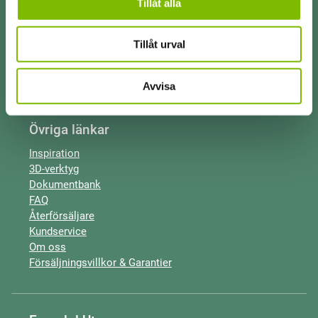
Tillåt alla
Uterum
Glaspartier
Uterumstak
Tillåt urval
Fasadpartier
Tillbehör uterum
Avvisa
Övriga länkar
Inspiration
3D-verktyg
Dokumentbank
FAQ
Återförsäljare
Kundservice
Om oss
Försäljningsvillkor & Garantier