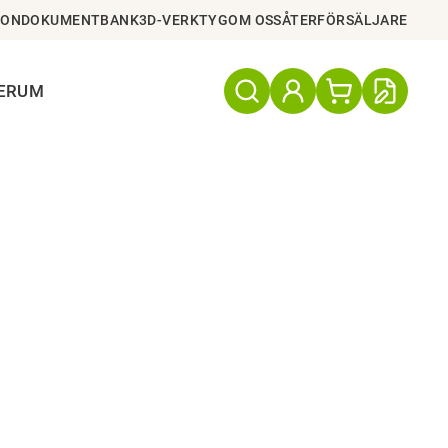
ION
DOKUMENTBANK
3D-VERKTYG
OM OSS
ÅTERFÖRSÄLJARE
TERUM