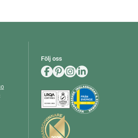
Följ oss
30
e