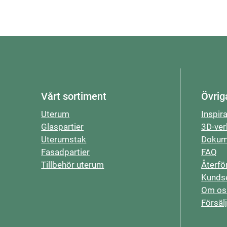
Vårt sortiment
Övrig
Uterum
Inspir
Glaspartier
3D-ver
Uterumstak
Dokum
Fasadpartier
FAQ
Tillbehör uterum
Återfö
Kundse
Om os
Försäl