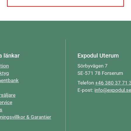
a länkar
Expodul Uterum
ation
Sörbyvägen 7
ktyg
SE-571 78 Forserum
entbank
Telefon
+46 380 37 71 
E-post:
info@expodul.s
rsäljare
rvice
s
jningsvillkor & Garantier